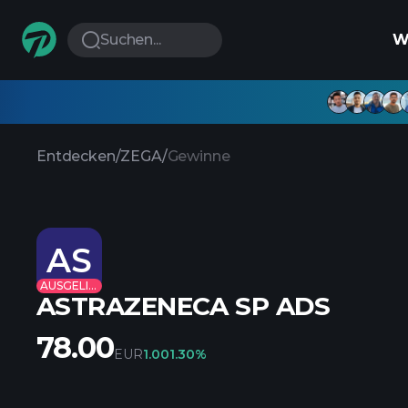
Suchen...
W
Entdecken
/
ZEGA
/
Gewinne
AS
AUSGELISTET
ASTRAZENECA SP ADS
78.00
EUR
1.00
1.30%