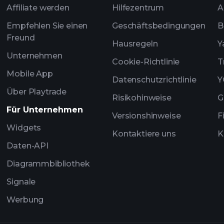
Affiliate werden
Hilfezentrum
A
Empfehlen Sie einen
Geschäftsbedingungen
B
Freund
Hausregeln
Y
Unternehmen
Cookie-Richtlinie
T
Mobile App
Datenschutzrichtlinie
Y
Über Playtrade
Risikohinweise
G
Für Unternehmen
Versionshinweise
F
Widgets
Kontaktiere uns
K
Daten-API
Diagrammbibliothek
Signale
Werbung