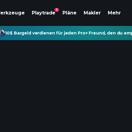
1
erkzeuge
Playtrade
Pläne
Makler
Mehr
10$ Bargeld verdienen für jeden Pro+ Freund, den du emp