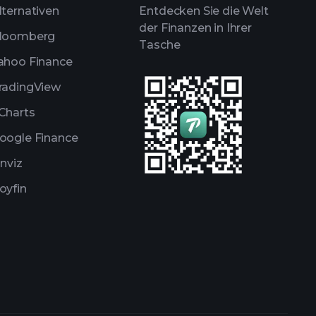
lternativen
Entdecken Sie die Welt
der Finanzen in Ihrer
loomberg
Tasche
ahoo Finance
radingView
Charts
oogle Finance
inviz
oyfin