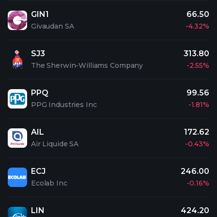
GIN1
66.50
Givaudan SA
-4.32%
SJ3
313.80
The Sherwin-Williams Company
-2.55%
PPQ
99.56
PPG Industries Inc
-1.81%
AIL
172.62
Air Liquide SA
-0.43%
ECJ
246.00
Ecolab Inc
-0.16%
LIN
424.20