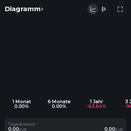
Diagramm
1 Monat
6 Monate
1 Jahr
3 
0.00%
0.00%
-63.64%
-9
Tagesbereich
0.00
0.00
EUR
EUR