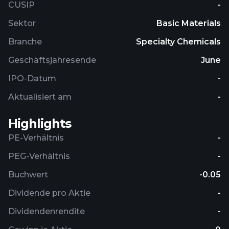
CUSIP
-
1987 and is headquartered in Vancouver, Canada.
Sektor
Basic Materials
Branche
Specialty Chemicals
Geschäftsjahresende
June
IPO-Datum
-
Aktualisiert am
-
Highlights
PE-Verhältnis
-
PEG-Verhältnis
-
Buchwert
-0.05
Dividende pro Aktie
-
Dividendenrendite
-