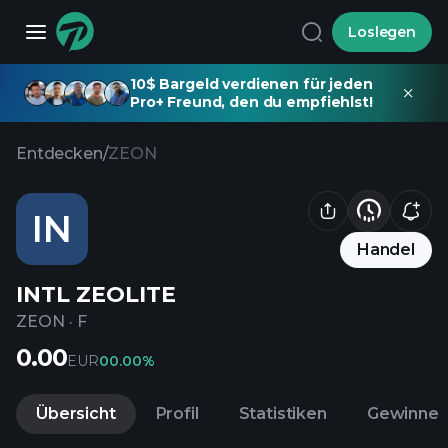
Loslegen
10$ Bargeld verdienen für jeden
Pro+ Freund, den du empfiehlst!
Entdecken
/
ZEON
IN
Handel
INTL ZEOLITE
ZEON
·
F
0.00
EUR
0
0.00%
Übersicht
Profil
Statistiken
Gewinne