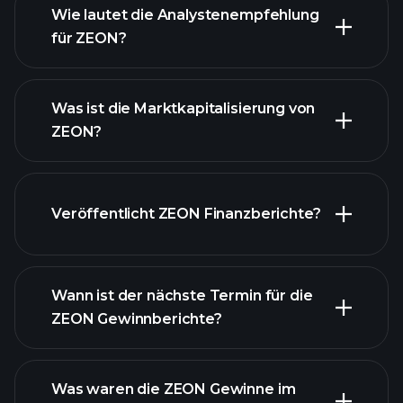
Wie lautet die Analystenempfehlung
für ZEON?
ZEON
Diagramm
Was ist die Marktkapitalisierung von
ZEON?
Veröffentlicht ZEON Finanzberichte?
unsere Liste der Aktien
Finanzberichte von
ZEON
Wann ist der nächste Termin für die
ZEON Gewinnberichte?
Was waren die ZEON Gewinne im