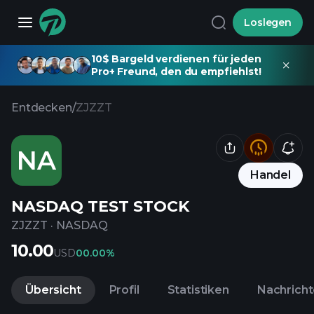
Loslegen
10$ Bargeld verdienen für jeden
Pro+ Freund, den du empfiehlst!
Entdecken
/
ZJZZT
NA
Handel
NASDAQ TEST STOCK
ZJZZT
·
NASDAQ
10.00
USD
0
0.00%
Übersicht
Profil
Statistiken
Nachrich