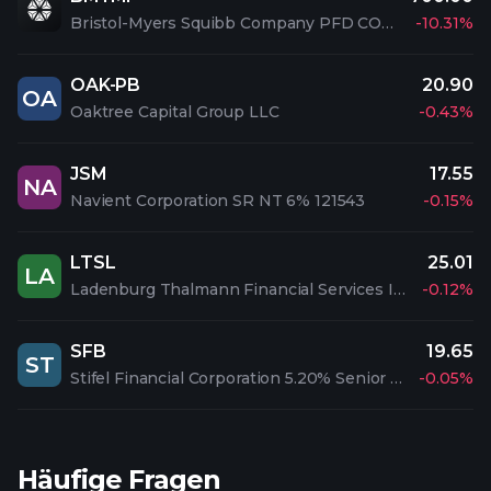
Bristol-Myers Squibb Company PFD CONV 2
-10.31%
OAK-PB
20.90
OA
Oaktree Capital Group LLC
-0.43%
JSM
17.55
NA
Navient Corporation SR NT 6% 121543
-0.15%
LTSL
25.01
LA
Ladenburg Thalmann Financial Services Inc. 6.50% NT 27
-0.12%
SFB
19.65
ST
Stifel Financial Corporation 5.20% Senior Notes due 2047
-0.05%
Häufige Fragen