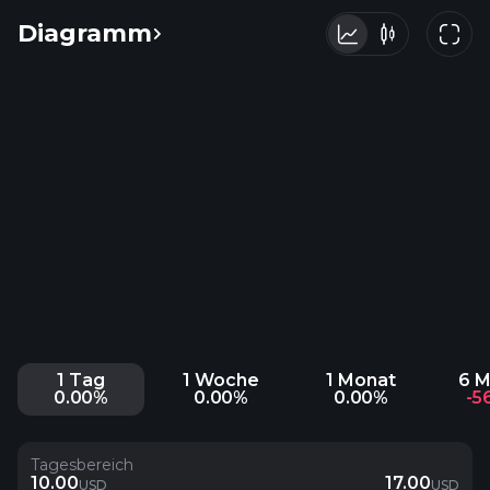
Diagramm
1 Tag
1 Woche
1 Monat
6 
0.00%
0.00%
0.00%
-5
Tagesbereich
10.00
17.00
USD
USD