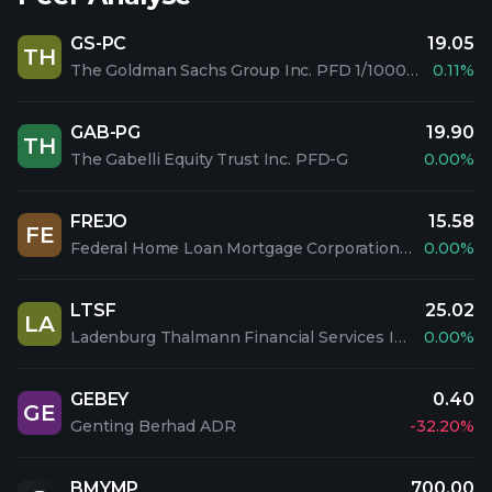
GS-PC
19.05
TH
The Goldman Sachs Group Inc. PFD 1/1000 C
0.11%
GAB-PG
19.90
TH
The Gabelli Equity Trust Inc. PFD-G
0.00%
FREJO
15.58
FE
Federal Home Loan Mortgage Corporation PFD 5.1% SAL
0.00%
LTSF
25.02
LA
Ladenburg Thalmann Financial Services Inc. 7.00% SN NT 28
0.00%
GEBEY
0.40
GE
Genting Berhad ADR
-32.20%
BMYMP
700.00