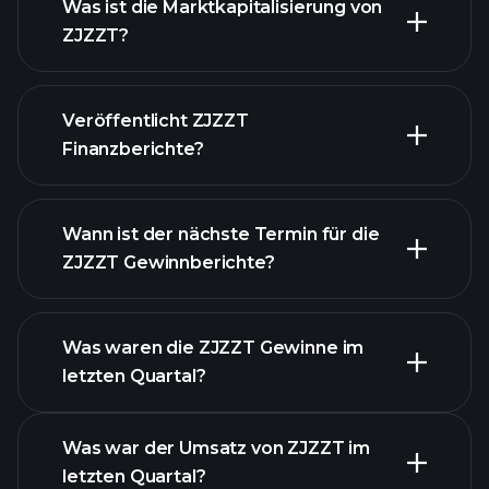
Was ist die Marktkapitalisierung von
ZJZZT?
Veröffentlicht ZJZZT
unsere Liste der Aktien
Finanzberichte?
Finanzberichte von
ZJZZT
Wann ist der nächste Termin für die
ZJZZT Gewinnberichte?
Was waren die ZJZZT Gewinne im
letzten Quartal?
Gewinnkalender
Was war der Umsatz von ZJZZT im
letzten Quartal?