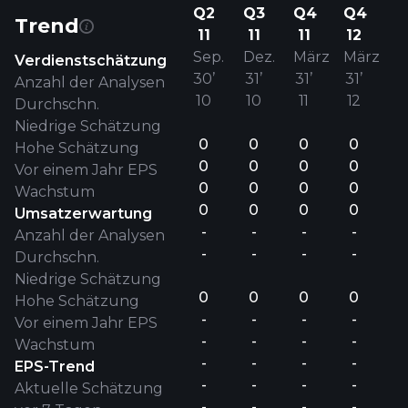
Q2
Q3
Q4
Q4
Trend
11
11
11
12
Sep.
Dez.
März
März
Verdienstschätzung
30’
31’
31’
31’
Anzahl der Analysen
10
10
11
12
Durchschn.
Niedrige Schätzung
0
0
0
0
Hohe Schätzung
0
0
0
0
Vor einem Jahr EPS
0
0
0
0
Wachstum
0
0
0
0
Umsatzerwartung
-
-
-
-
Anzahl der Analysen
-
-
-
-
Durchschn.
Niedrige Schätzung
0
0
0
0
Hohe Schätzung
-
-
-
-
Vor einem Jahr EPS
-
-
-
-
Wachstum
-
-
-
-
EPS-Trend
-
-
-
-
Aktuelle Schätzung
-
-
-
-