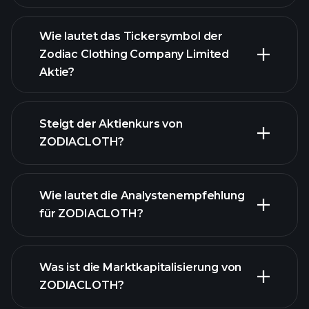
Wie lautet das Tickersymbol der
Zodiac Clothing Company Limited
Aktie?
fortgeschrittenen
Diagramm
Steigt der Aktienkurs von
ZODIACLOTH?
Wie lautet die Analystenempfehlung
für ZODIACLOTH?
ZODIACLOTH Diagramm
Was ist die Marktkapitalisierung von
ZODIACLOTH?