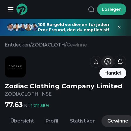
Loslegen
10$ Bargeld verdienen für jeden
Pro+ Freund, den du empfiehlst!
Entdecken
/
ZODIACLOTH
/
Gewinne
Handel
Zodiac Clothing Company Limited
ZODIACLOTH
·
NSE
77.63
INR
1.21
1.58%
Übersicht
Profil
Statistiken
Gewinne