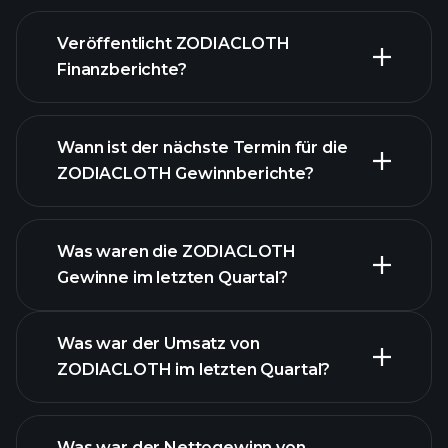
Veröffentlicht ZODIACLOTH
unsere Liste der Aktien
Finanzberichte?
Finanzberichte von
ZODIACLOTH
Wann ist der nächste Termin für die
ZODIACLOTH Gewinnberichte?
Was waren die ZODIACLOTH
Gewinne im letzten Quartal?
Gewinnkalender
Was war der Umsatz von
ZODIACLOTH im letzten Quartal?
Was war der Nettogewinn von