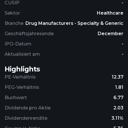
CUSIP
-
biodevices, genetic tests, and precision animal
health. It markets its products to veterinarians,
Sektor
Healthcare
livestock producers, and pet owners. The company
Branche
Drug Manufacturers - Specialty & Generic
has collaborated with Blacksmith Medicines, Inc. to
discover and develop novel antibiotics for animal
Geschäftsjahresende
December
health. Zoetis Inc. was incorporated in 2012 and is
IPO-Datum
-
headquartered in Parsippany, New Jersey.
Aktualisiert am
-
Highlights
PE-Verhältnis
12.37
PEG-Verhältnis
1.81
Buchwert
6.77
Dividende pro Aktie
2.03
Dividendenrendite
3.11%