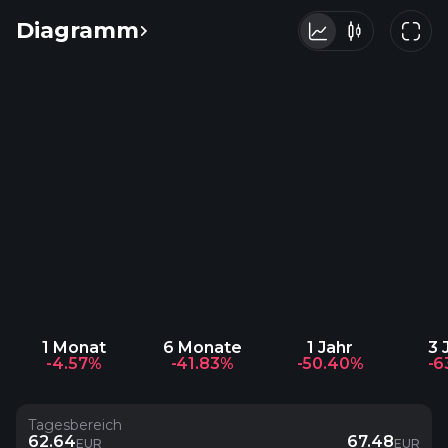
Diagramm
1 Monat
6 Monate
1 Jahr
3 
-4.57%
-41.83%
-50.40%
-6
Tagesbereich
62.64
67.48
EUR
EUR