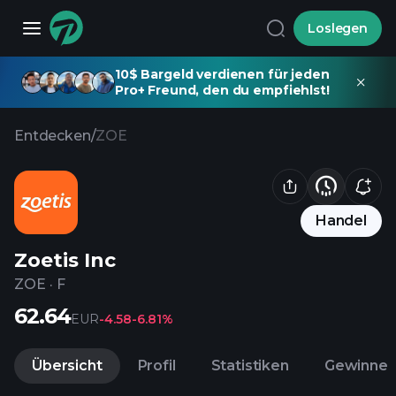
Loslegen
10$ Bargeld verdienen für jeden
Pro+ Freund, den du empfiehlst!
Entdecken
/
ZOE
Handel
Zoetis Inc
ZOE
·
F
62.64
EUR
-4.58
-6.81%
Übersicht
Profil
Statistiken
Gewinne