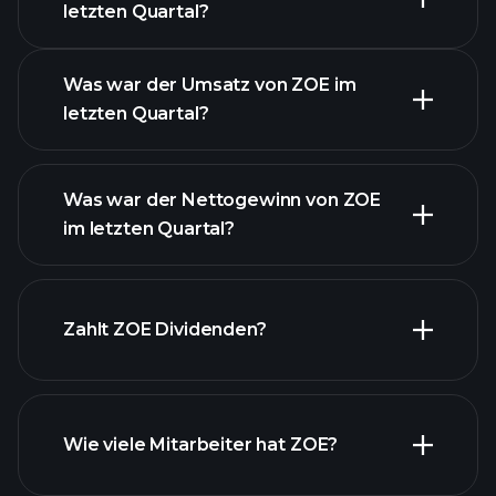
letzten Quartal?
Gewinnkalender
Was war der Umsatz von ZOE im
letzten Quartal?
Was war der Nettogewinn von ZOE
im letzten Quartal?
ZOE Gewinnen
finanzielle
Zahlt ZOE Dividenden?
Berichte ZOE
Wie viele Mitarbeiter hat ZOE?
finanzielle Berichte ZOE