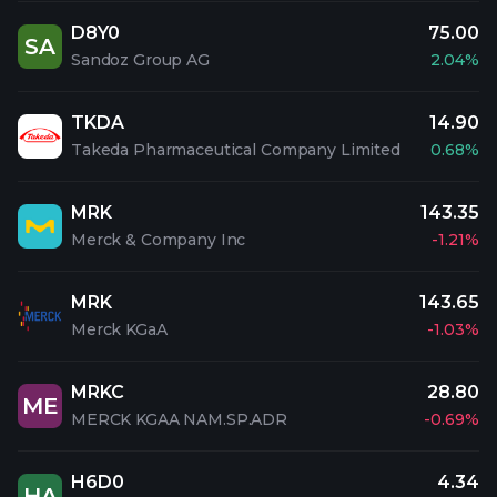
D8Y0
75.00
SA
Sandoz Group AG
2.04%
TKDA
14.90
Takeda Pharmaceutical Company Limited
0.68%
MRK
143.35
Merck & Company Inc
-1.21%
MRK
143.65
Merck KGaA
-1.03%
MRKC
28.80
ME
MERCK KGAA NAM.SP.ADR
-0.69%
H6D0
4.34
HA