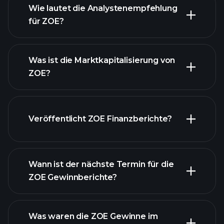
Wie lautet die Analystenempfehlung
für ZOE?
ZOE
Diagramm
Was ist die Marktkapitalisierung von
ZOE?
unsere
Veröffentlicht ZOE Finanzberichte?
Liste der Aktien
Finanzberichte von
ZOE
Wann ist der nächste Termin für die
ZOE Gewinnberichte?
Was waren die ZOE Gewinne im