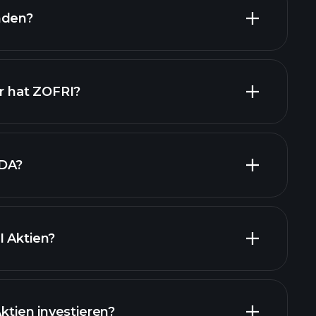
nden?
e ZOFRI
er hat ZOFRI?
TDA?
I Aktien?
Aktien investieren?