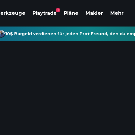
1
erkzeuge
Playtrade
Pläne
Makler
Mehr
10$ Bargeld verdienen für jeden Pro+ Freund, den du emp