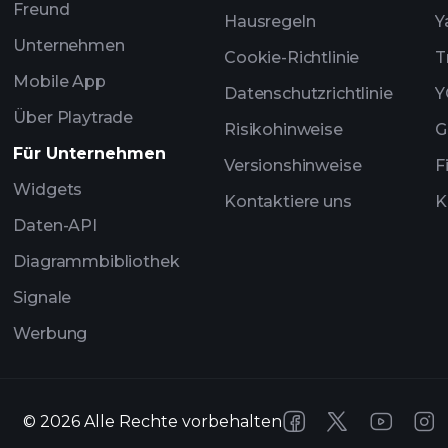
Freund
Hausregeln
Y
Unternehmen
Cookie-Richtlinie
T
Mobile App
Datenschutzrichtlinie
Y
Über Playtrade
Risikohinweise
G
Für Unternehmen
Versionshinweise
F
Widgets
Kontaktiere uns
K
Daten-API
Diagrammbibliothek
Signale
Werbung
©
2026
Alle Rechte vorbehalten