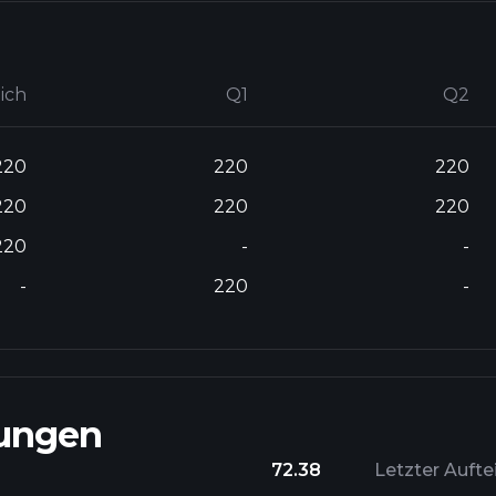
lich
Q1
Q2
220
220
220
220
220
220
220
-
-
-
220
-
lungen
72.38
Letzter Aufte