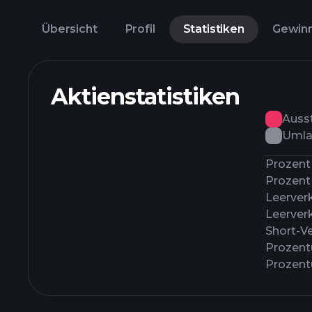
Übersicht
Profil
Statistiken
Gewin
Aktienstatistiken
Auss
Umla
Prozent 
Prozent 
Leerver
Leerver
Short-Ve
Prozentu
Prozentu