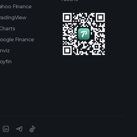
ahoo Finance
radingView
Charts
oogle Finance
inviz
oyfin