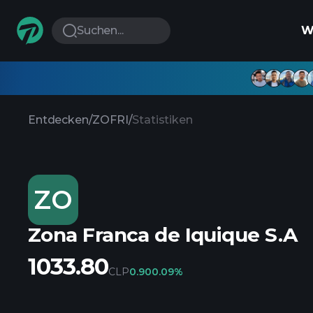
Suchen...
W
Entdecken
/
ZOFRI
/
Statistiken
ZO
Zona Franca de Iquique S.A
1033.80
CLP
0.90
0.09%