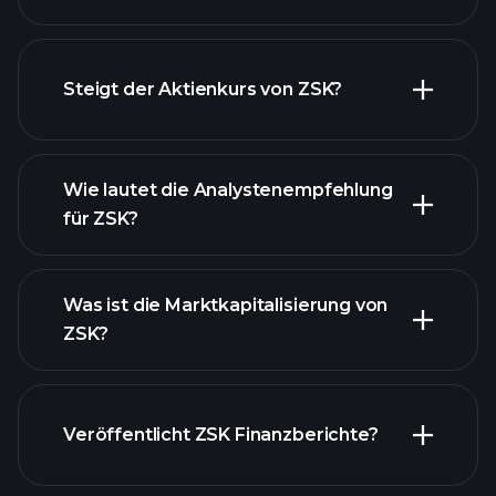
fortgeschrittenen
Diagramm
Steigt der Aktienkurs von ZSK?
Wie lautet die Analystenempfehlung
für ZSK?
ZSK Diagramm
Was ist die Marktkapitalisierung von
ZSK?
unsere
Veröffentlicht ZSK Finanzberichte?
Liste der Aktien