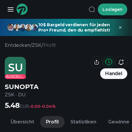
Loslegen
10$ Bargeld verdienen für jeden
Pro+ Freund, den du empfiehlst!
Entdecken
/
ZSK
/
Profil
SU
Handel
AUSGELISTET
SUNOPTA
ZSK
·
DU
5.48
EUR
-0.00
-0.04%
Übersicht
Profil
Statistiken
Gewinne