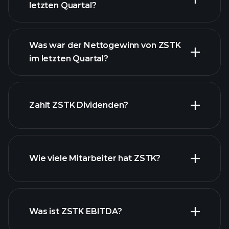
letzten Quartal?
Was war der Nettogewinn von ZSTK
im letzten Quartal?
ZSTK Gewinnen
finanzielle
Zahlt ZSTK Dividenden?
Berichte ZSTK
Wie viele Mitarbeiter hat ZSTK?
finanzielle Berichte ZSTK
Was ist ZSTK EBITDA?