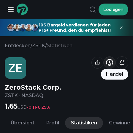
Loslegen
10$ Bargeld verdienen für jeden
Pro+ Freund, den du empfiehlst!
Entdecken
/
ZSTK
/
Statistiken
ZE
Handel
ZeroStack Corp.
ZSTK
·
NASDAQ
1.65
USD
-0.11
-6.25%
Übersicht
Profil
Statistiken
Gewinne