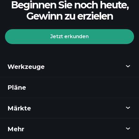
Beginnen Sie noch heute,
Gewinn zu erzielen
Jetzt erkunden
Werkzeuge
Pläne
Entdecken
Playtrade
Märkte
Diagramme
Nachrichten
Mehr
Übersicht
Kalender