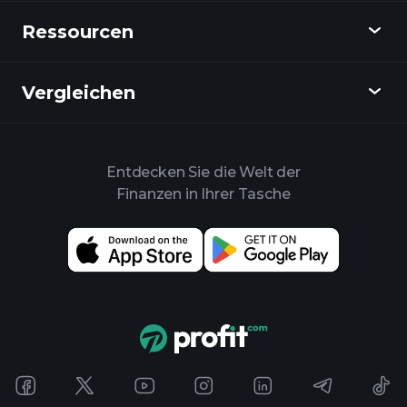
Aktien
Ressourcen
Lernzentrum
Affiliate werden
Forex
Wöchentliche Briefs
Empfehlen Sie einen Freund
Indexes
Vergleichen
Hilfezentrum
Messenger
Unternehmen
ETF
Geschäftsbedingungen
Mobile App
Mittel
Alternativen
Hausregeln
Entdecken Sie die Welt der
Über Playtrade
Commodities
Bloomberg
Finanzen in Ihrer Tasche
Cookie-Richtlinie
Für Unternehmen
Yahoo Finance
Datenschutzrichtlinie
Widgets
TradingView
Risikohinweise
Daten-API
YCharts
Versionshinweise
Diagrammbibliothek
Google Finance
Kontaktiere uns
Signale
Finviz
Werbung