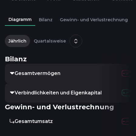
Diagramm
Bilanz
Gewinn- und Verlustrechnung
2
D
Jährlich
Quartalsweise
Bilanz
Gesamtvermögen
347.38M
3
Verbindlichkeiten und Eigenkapital
347.38M
3
Gewinn- und Verlustrechnung
Gesamtumsatz
-
-