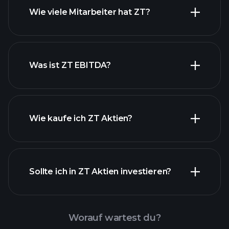
Wie viele Mitarbeiter hat ZT?
finanzielle Berichte ZT
Was ist ZT EBITDA?
Wie kaufe ich ZT Aktien?
Sollte ich in ZT Aktien investieren?
Worauf wartest du?