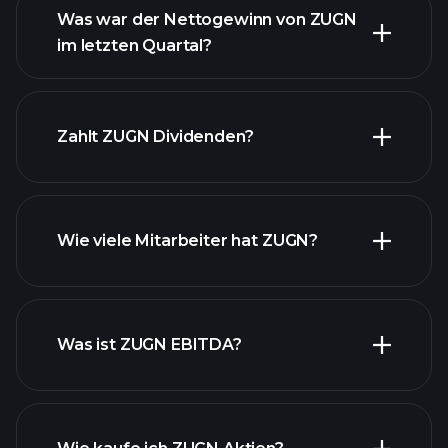
Was war der Nettogewinn von ZUGN
im letzten Quartal?
ZUGN Gewinnen
finanzielle
Zahlt ZUGN Dividenden?
Berichte ZUGN
Wie viele Mitarbeiter hat ZUGN?
finanzielle Berichte ZUGN
Was ist ZUGN EBITDA?