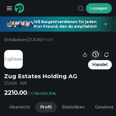
Loslegen
10$ Bargeld verdienen für jeden
Pro+ Freund, den du empfiehlst!
Entdecken
/
ZUGN
/
Profil
Handel
Zug Estates Holding AG
ZUGN
·
SW
2210.00
CHF
50.00
2.31%
Übersicht
Profil
Statistiken
Gewinne