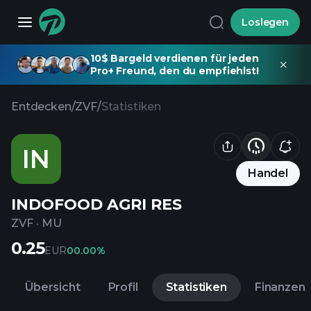
Loslegen
10$ Bargeld verdienen für jeden
Pro+ Freund, den du empfiehlst!
Entdecken
/
ZVF
/
Statistiken
IN
Handel
INDOFOOD AGRI RES
ZVF
·
MU
0.25
EUR
0
0.00%
Übersicht
Profil
Statistiken
Finanzen