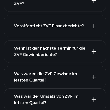
ZVF?
unsere
Veröffentlicht ZVF Finanzberichte?
Liste der Aktien
Finanzberichte von
ZVF
Wann ist der nächste Termin für die
ZVF Gewinnberichte?
Was waren die ZVF Gewinne im
letzten Quartal?
Gewinnkalender
Was war der Umsatz von ZVF im
letzten Quartal?