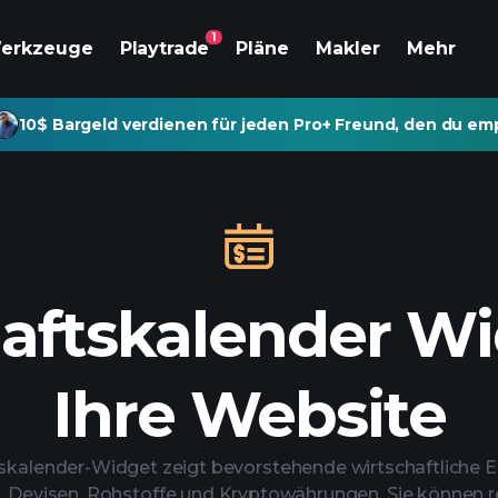
1
erkzeuge
Playtrade
Pläne
Makler
Mehr
10$ Bargeld verdienen für jeden Pro+ Freund, den du emp
aftskalender Wi
Ihre Website
skalender-Widget zeigt bevorstehende wirtschaftliche Er
, Devisen, Rohstoffe und Kryptowährungen. Sie können rel