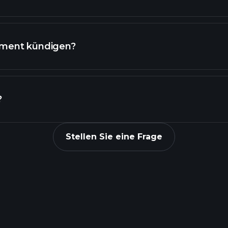
act@profit.com
ement kündigen?
Konsole
?
Formular
Stellen Sie eine Frage