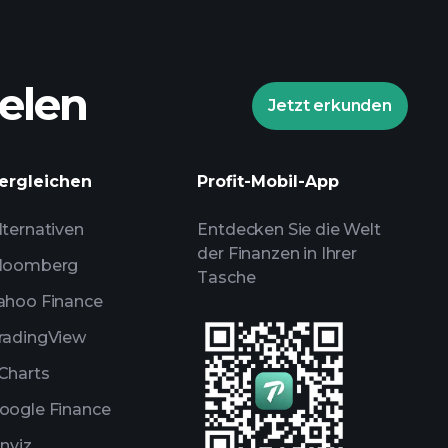
elen
Jetzt erkunden
ergleichen
Profit-Mobil-App
lternativen
Entdecken Sie die Welt
der Finanzen in Ihrer
loomberg
Tasche
ahoo Finance
radingView
Charts
oogle Finance
inviz