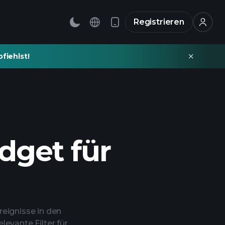
Registrieren
fiehlst!
dget für
eignisse in den
evante Filter für