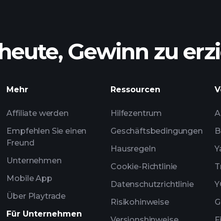
heute, Gewinn zu erzi
Mehr
Ressourcen
V
Affiliate werden
Hilfezentrum
A
Empfehlen Sie einen
Geschäftsbedingungen
B
Freund
Hausregeln
Y
Unternehmen
Cookie-Richtlinie
T
Mobile App
Datenschutzrichtlinie
Y
Über Playtrade
Risikohinweise
G
Für Unternehmen
Versionshinweise
F