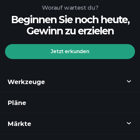
Worauf wartest du?
Beginnen Sie noch heute,
Gewinn zu erzielen
Jetzt erkunden
Werkzeuge
Pläne
Entdecken
Playtrade
Märkte
Diagramme