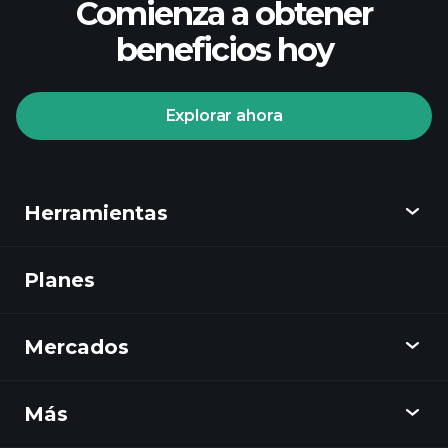
Comienza a obtener
beneficios hoy
Explorar ahora
Herramientas
Planes
Descubrir
Playtrade
Mercados
Gráficos
Noticias
Más
Resumen
Calendario