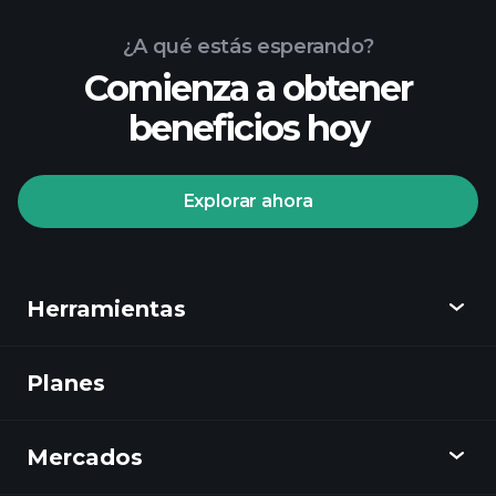
¿A qué estás esperando?
Comienza a obtener
beneficios hoy
Explorar ahora
Herramientas
Planes
Descubrir
Playtrade
Mercados
Gráficos