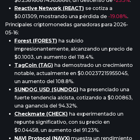
$0.2581608743658861, un descenso de
-25.5%
.
Reactive Network (REACT)
se cotiza a
$0.01309, mostrando una pérdida de
-19.08%
.
Principales criptomonedas ganadoras para 2026-
05-16:
Forest (FOREST)
ha subido
impresionantemente, alcanzando un precio de
$0.1003, un aumento del 118.4%.
TagCoin (TAG)
ha demostrado un crecimiento
notable, actualmente en $0.00237215955045,
un aumento del 108.8%.
SUNDOG USD (SUNDOG)
ha presenciado una
fuerte tendencia alcista, cotizando a $0.00863,
una ganancia del 94.32%.
Checkmate (CHECK)
ha experimentado un
repunte significativo, con su precio en
$0.04458, un aumento del 91.23%.
NAVI Protocol (NAVX)
muestra un rendimiento