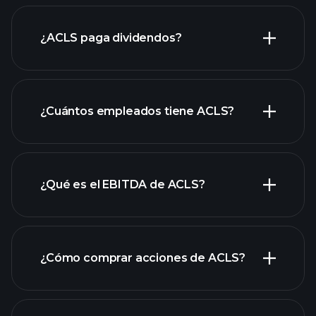
informes
¿ACLS paga dividendos?
financieros de ACLS
informes financieros de ACLS
¿Cuántos empleados tiene ACLS?
acciones de alto dividendo
¿Qué es el EBITDA de ACLS?
empleadores más grandes
¿Cómo comprar acciones de ACLS?