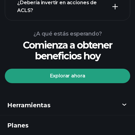
informes financieros
¿Debería invertir en acciones de
ACLS?
¿A qué estás esperando?
Comienza a obtener
beneficios hoy
Playtrade
Tournaments
corredor
Explorar ahora
recomendado
Playtrade
Herramientas
Tournaments
informes diarios
de mercado impulsados por IA
Planes
Descubrir
listas de seguimiento seleccionadas por
expertos
carteras de