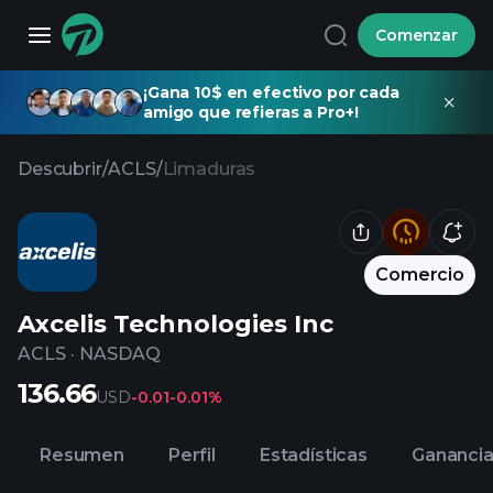
Comenzar
¡Gana 10$ en efectivo por cada
amigo que refieras a Pro+!
Descubrir
/
ACLS
/
Limaduras
Comercio
Axcelis Technologies Inc
ACLS
·
NASDAQ
136.66
USD
-0.01
-0.01%
Resumen
Perfil
Estadísticas
Gananci