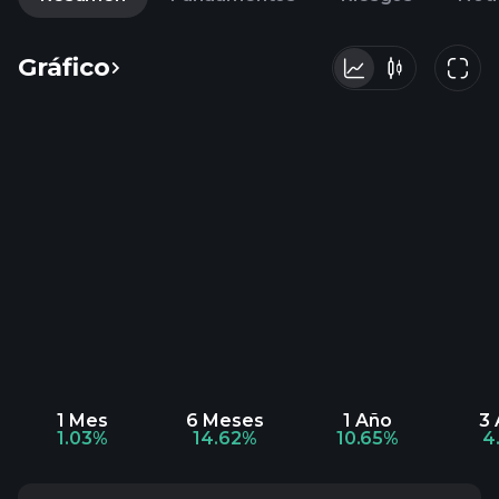
Gráfico
1 Mes
6 Meses
1 Año
3
1.03%
14.62%
10.65%
4