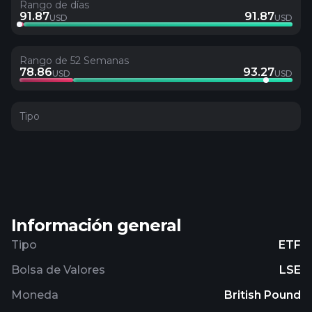
Rango de días
91.87
91.87
USD
USD
Rango de 52 Semanas
78.86
93.27
USD
USD
Tipo
Información general
Tipo
ETF
Bolsa de Valores
LSE
Moneda
British Pound