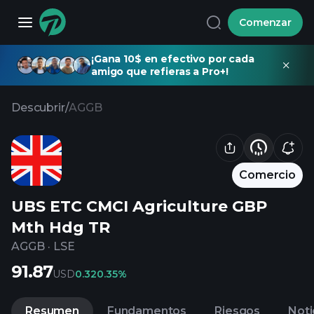
Comenzar
¡Gana 10$ en efectivo por cada
amigo que refieras a Pro+!
Descubrir
/
AGGB
Comercio
UBS ETC CMCI Agriculture GBP
Mth Hdg TR
AGGB
·
LSE
91.87
USD
0.32
0.35%
Resumen
Fundamentos
Riesgos
Noti