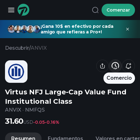
Comenzar
¡Gana 10$ en efectivo por cada
amigo que refieras a Pro+!
Descubrir
/
ANVIX
Comercio
Virtus NFJ Large-Cap Value Fund
Institutional Class
ANVIX
·
NMFQS
31.60
USD
-0.05
-0.16%
Resumen
Fundamentos
Valores en carter