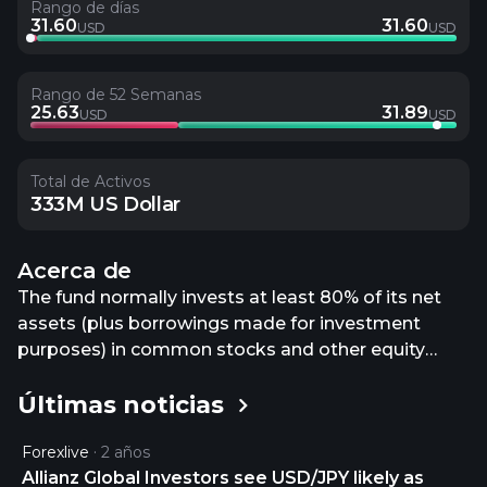
Rango de días
31.60
31.60
USD
USD
Rango de 52 Semanas
25.63
31.89
USD
USD
Total de Activos
333M US Dollar
Acerca de
The fund normally invests at least 80% of its net
assets (plus borrowings made for investment
purposes) in common stocks and other equity
securities of companies with large market
Últimas noticias
capitalizations. It normally invests significantly in
securities that the portfolio managers expect will
Forexlive
2 años
generate income (for example, by paying
Allianz Global Investors see USD/JPY likely as
dividends). In addition to common stocks and