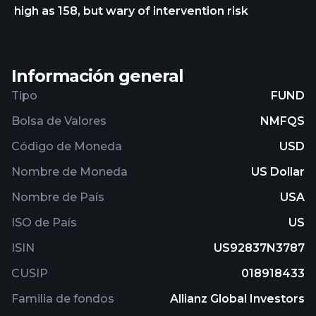
high as 158, but wary of intervention risk
other equity securities, the fund may invest up to
25% of its assets in REITs and real estate-related
investments, and a portion of its assets in non-U.S.
securities, including emerging market securities.
Información general
Tipo
FUND
Bolsa de Valores
NMFQS
Código de Moneda
USD
Nombre de Moneda
US Dollar
Nombre de País
USA
ISO de País
US
ISIN
US92837N3787
CUSIP
018918433
Familia de fondos
Allianz Global Investors