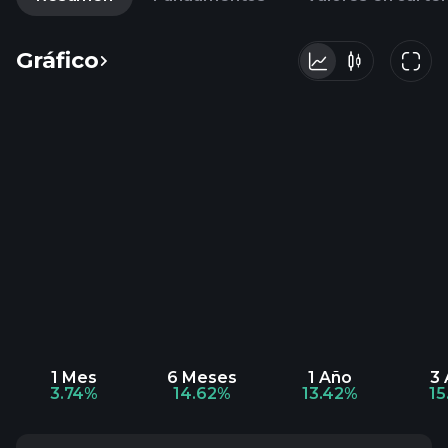
Gráfico
1 Mes
6 Meses
1 Año
3
3.74%
14.62%
13.42%
1