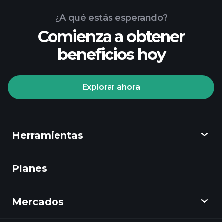
¿A qué estás esperando?
Comienza a obtener
beneficios hoy
Explorar ahora
Playtrade Tournaments
corredor recomendado
Herramientas
Planes
Descubrir
Playtrade
Mercados
Gráficos