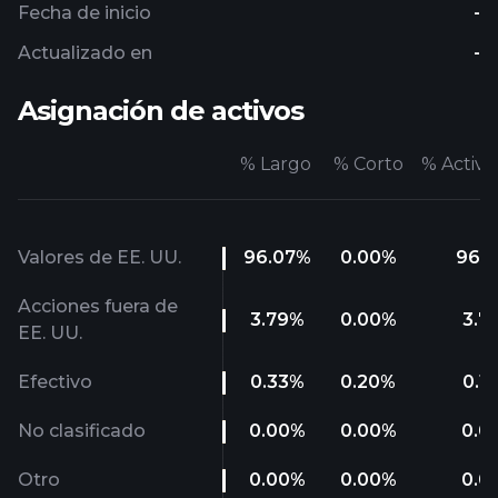
Fecha de inicio
-
Actualizado en
-
Asignación de activos
%
Largo
%
Corto
%
Activo
Valores de EE. UU.
96.07
%
0.00
%
96.0
Acciones fuera de
3.79
%
0.00
%
3.7
EE. UU.
Efectivo
0.33
%
0.20
%
0.1
No clasificado
0.00
%
0.00
%
0.0
Otro
0.00
%
0.00
%
0.0