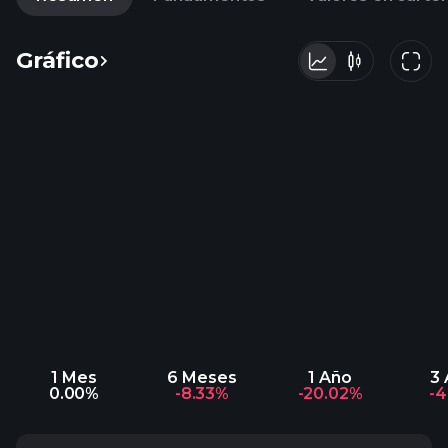
Gráfico
1 Mes
6 Meses
1 Año
3
0.00%
-8.33%
-20.02%
-