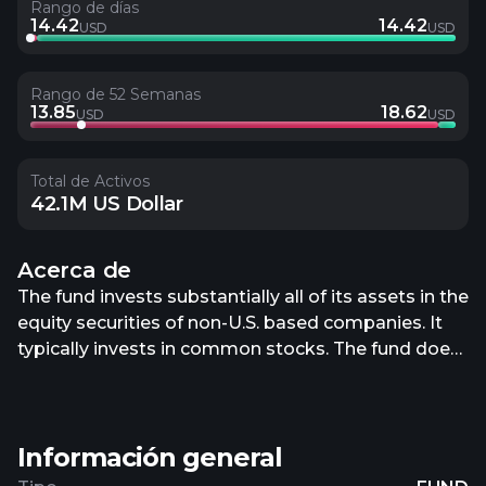
Rango de días
14.42
14.42
USD
USD
Rango de 52 Semanas
13.85
18.62
USD
USD
Total de Activos
42.1M US Dollar
Acerca de
The fund invests substantially all of its assets in the
equity securities of non-U.S. based companies. It
typically invests in common stocks. The fund does
not choose its portfolio companies based on a
reference to market capitalization. Rather, the
focus of the it is on the revenue produced by the
Información general
issuer of the securities. The fund typically holds a
portfolio of between 40 to 70 securities which the