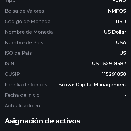
Tipo
FUND
Advisor believes have the potential for growth.
Bolsa de Valores
NMFQS
Código de Moneda
USD
Nombre de Moneda
US Dollar
Nombre de País
USA
ISO de País
US
ISIN
US1152918587
CUSIP
115291858
Familia de fondos
Brown Capital Management
Fecha de inicio
-
Actualizado en
-
Asignación de activos