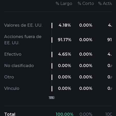
%
Largo
%
Corto
%
Activo
Valores de EE. UU.
4.18
%
0.00
%
4.1
Acciones fuera de
91.17
%
0.00
%
91.1
EE. UU.
Efectivo
4.65
%
0.00
%
4.6
No clasificado
0.00
%
0.00
%
0.0
Otro
0.00
%
0.00
%
0.0
Vínculo
0.00
%
0.00
%
0.0
Total
100.00
%
0.00
%
100.