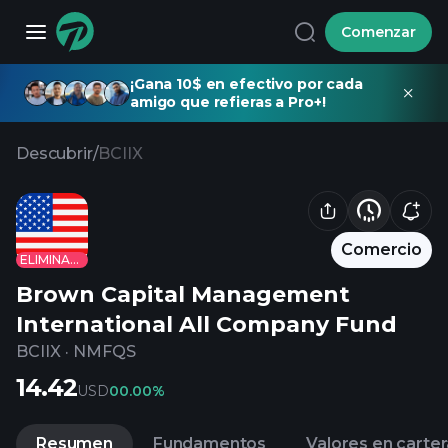
Comenzar
¡Gana 10$ en efectivo por cada
amigo que refieras a Pro+!
Descubrir
/
BCIIX
Comercio
ELIMINADO
Brown Capital Management
International All Company Fund
BCIIX
·
NMFQS
14.42
USD
0
0.00%
Resumen
Fundamentos
Valores en carter