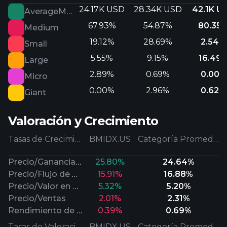
24.17K USD
28.34K USD
42.1K U
AverageMarketCap
67.93%
54.87%
80.35
Medium
19.12%
28.69%
2.54%
Small
5.55%
9.15%
16.49
Large
2.89%
0.69%
0.00%
Micro
0.00%
2.96%
0.62%
Giant
Valoración y Crecimiento
Tasas de Crecimiento
BMIDX.US
Categoría Promedio
Precio/Ganancias Futuras
25.80%
24.64%
Precio/Flujo de Efectivo
15.91%
16.88%
Precio/Valor en Libros
5.32%
5.20%
Precio/Ventas
2.01%
2.31%
Rendimiento de Dividendos
0.39%
0.69%
Tasas de Valoración
BMIDX.US
Categoría Promedio