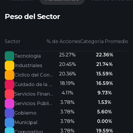
Peso del Sector
Sector
% de Acciones
Categoría Promedio
25.27%
22.36%
Tecnología
20.45%
21.74%
Industriales
20.36%
15.59%
Cíclico del Consumo
18.19%
16.59%
Cuidado de la Salud
4.11%
9.73%
Servicios Financieros
3.78%
1.53%
Servicios Públicos
3.78%
5.60%
Gobierno
3.78%
0.00%
Municipal
3.78%
19.59%
Corporativo