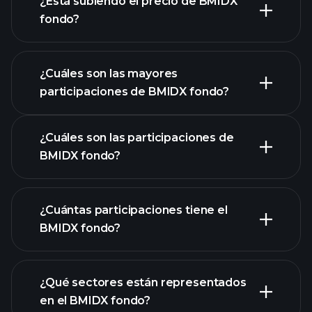
¿Está subiendo el precio de BMIDX
fondo?
gráfico avanzado
¿Cuáles son las mayores
participaciones de BMIDX fondo?
gráfico de BMIDX fondo
¿Cuáles son las participaciones de
BMIDX fondo?
¿Cuántas participaciones tiene el
BMIDX fondo?
participaciones
participaciones
¿Qué sectores están representados
participaciones
en el BMIDX fondo?