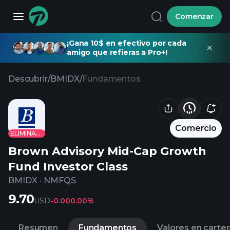
Comenzar
¡Gana 10$ en efectivo por cada
amigo que refieras a Pro+!
Descubrir
/
BMIDX
/
Fundamentos
Comercio
ELIMINADO
Brown Advisory Mid-Cap Growth
Fund Investor Class
BMIDX
·
NMFQS
9.70
USD
-0.00
0.00%
Resumen
Fundamentos
Valores en carter