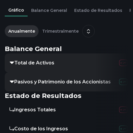
Gráfico
Balance General
Estado de Resultados
F
2
d
Anualmente
Trimestralmente
Balance General
Total de Activos
Pasivos y Patrimonio de los Accionistas
Estado de Resultados
Ingresos Totales
Costo de los Ingresos