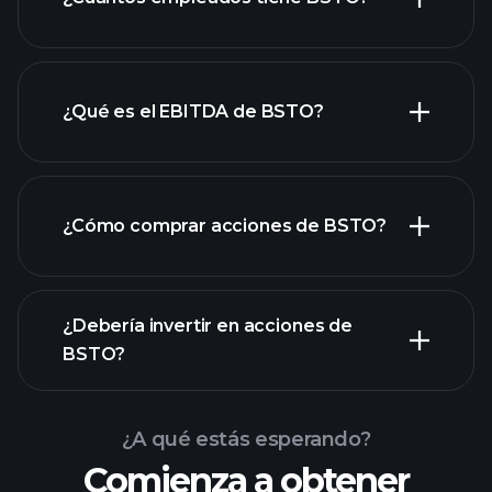
acciones de alto dividendo
¿Qué es el EBITDA de BSTO?
empleadores más grandes
¿Cómo comprar acciones de BSTO?
informes financieros
¿Debería invertir en acciones de
BSTO?
¿A qué estás esperando?
Comienza a obtener