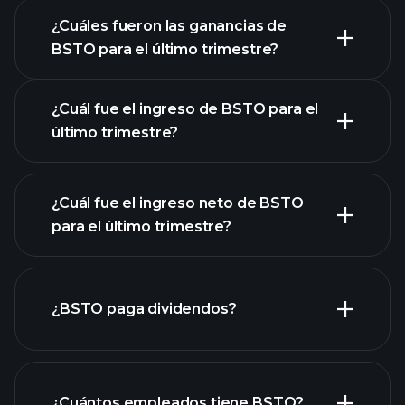
¿Cuáles fueron las ganancias de
BSTO para el último trimestre?
Calendario de Resultados
¿Cuál fue el ingreso de BSTO para el
último trimestre?
¿Cuál fue el ingreso neto de BSTO
las
para el último trimestre?
ganancias de BSTO
informes financieros de BSTO
¿BSTO paga dividendos?
informes financieros de BSTO
¿Cuántos empleados tiene BSTO?