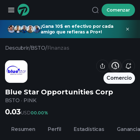
Comenzar
¡Gana 10$ en efectivo por cada
amigo que refieras a Pro+!
Descubrir
/
BSTO
/
Finanzas
Comercio
Blue Star Opportunities Corp
BSTO
·
PINK
0.03
USD
0
0.00%
Resumen
Perfil
Estadísticas
Gananci