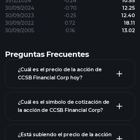
31/12/2024
-0.24
10.55
30/09/2024
-0.70
12.25
30/09/2023
-0.25
12.40
30/09/2022
0.72
18.11
30/09/2005
0.16
13.02
Preguntas Frecuentes
¿Cuál es el precio de la acción de
CCSB Financial Corp hoy?
¿Cuál es el símbolo de cotización de
la acción de CCSB Financial Corp?
gráfico avanzado
¿Está subiendo el precio de la acción