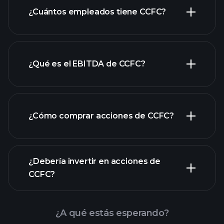
informes financieros
¿Cuántos empleados tiene CCFC?
de CCFC
acciones de alto dividendo
¿Qué es el EBITDA de CCFC?
empleadores más grandes
¿Cómo comprar acciones de CCFC?
informes financieros
¿Debería invertir en acciones de
CCFC?
¿A qué estás esperando?