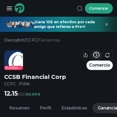
Comenzar
¡Gana 10$ en efectivo por cada
amigo que refieras a Pro+!
Descubrir
/
CCFC
/
Ganancias
Comercio
ELIMINADO
CCSB Financial Corp
CCFC
·
PINK
12.15
USD
0
0.00%
Resumen
Perfil
Estadísticas
Gananci