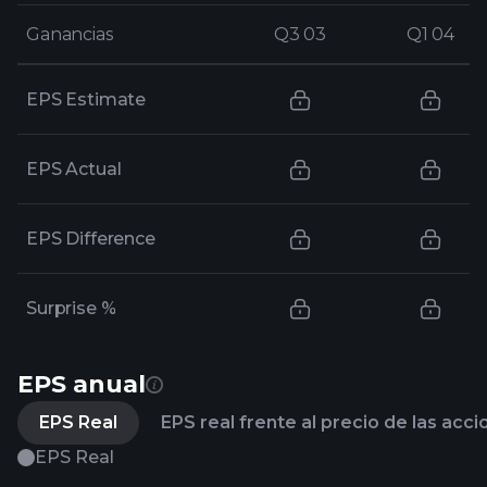
Ganancias
Ganancias
Q3 03
Q3 03
Q1 04
Q1 04
EPS Estimate
EPS Actual
EPS Difference
Surprise %
EPS anual
EPS Real
EPS real frente al precio de las acc
EPS Real