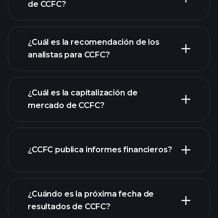
de CCFC?
¿Cuál es la recomendación de los
analistas para CCFC?
gráfico de CCFC
¿Cuál es la capitalización de
mercado de CCFC?
¿CCFC publica informes financieros?
nuestra lista de acciones
los estados financieros
de CCFC
¿Cuándo es la próxima fecha de
resultados de CCFC?