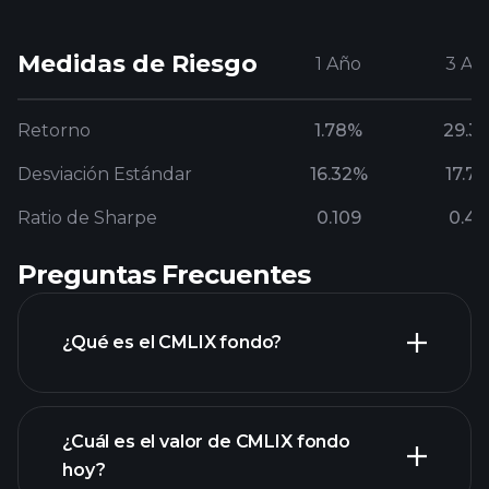
Medidas de Riesgo
1 Año
3 Añ
Retorno
1.78%
29.3
Desviación Estándar
16.32%
17.7
Ratio de Sharpe
0.109
0.4
Preguntas Frecuentes
¿Qué es el CMLIX fondo?
¿Cuál es el valor de CMLIX fondo
hoy?