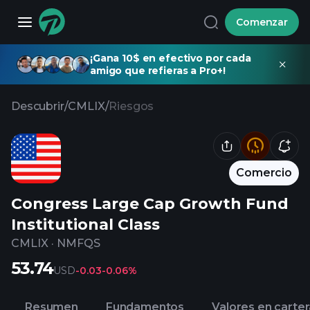
Comenzar
¡Gana 10$ en efectivo por cada
amigo que refieras a Pro+!
Descubrir
/
CMLIX
/
Riesgos
Comercio
Congress Large Cap Growth Fund
Institutional Class
CMLIX
·
NMFQS
53.74
USD
-0.03
-0.06%
Resumen
Fundamentos
Valores en carter