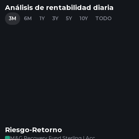
Análisis de rentabilidad diaria
3M
6M
1Y
3Y
5Y
10Y
TODO
Riesgo-Retorno
M&G Recovery Fund Sterling I Acc