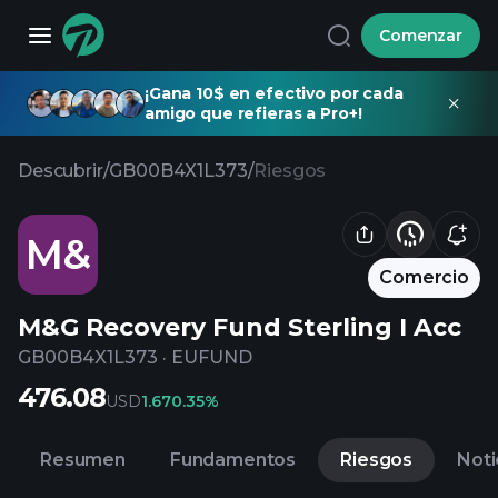
Comenzar
¡Gana 10$ en efectivo por cada
amigo que refieras a Pro+!
Descubrir
/
GB00B4X1L373
/
Riesgos
M&
Comercio
M&G Recovery Fund Sterling I Acc
GB00B4X1L373
·
EUFUND
476.08
USD
1.67
0.35%
Resumen
Fundamentos
Riesgos
Noti