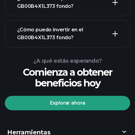
GB00B4X1L373 fondo?
gráfico
¿Cómo puedo invertir en el
avanzado
GB00B4X1L373 fondo?
gráfico de
GB00B4X1L373 fondo
¿A qué estás esperando?
Comienza a obtener
beneficios hoy
Explorar ahora
Playtrade Tournaments
corredor recomendado
Herramientas