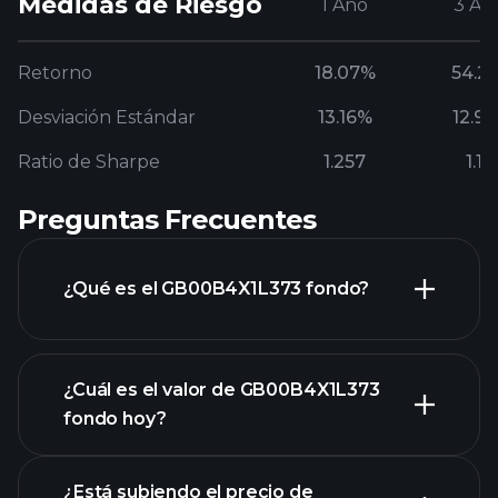
Medidas de Riesgo
1 Año
3 Añ
Retorno
18.07%
54.2
Desviación Estándar
13.16%
12.9
Ratio de Sharpe
1.257
1.11
Preguntas Frecuentes
¿Qué es el GB00B4X1L373 fondo?
¿Cuál es el valor de GB00B4X1L373
fondo hoy?
¿Está subiendo el precio de