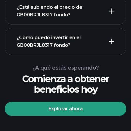
¿Está subiendo el precio de
GB00BRJL8317 fondo?
gráfico
¿Cómo puedo invertir en el
avanzado
GB00BRJL8317 fondo?
gráfico de
GB00BRJL8317 fondo
¿A qué estás esperando?
Comienza a obtener
beneficios hoy
Explorar ahora
Playtrade Tournaments
corredor recomendado