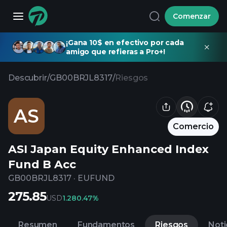
Comenzar
¡Gana 10$ en efectivo por cada
amigo que refieras a Pro+!
Descubrir
/
GB00BRJL8317
/
Riesgos
AS
Comercio
ASI Japan Equity Enhanced Index
Fund B Acc
GB00BRJL8317
·
EUFUND
275.85
USD
1.28
0.47%
Resumen
Fundamentos
Riesgos
Noti