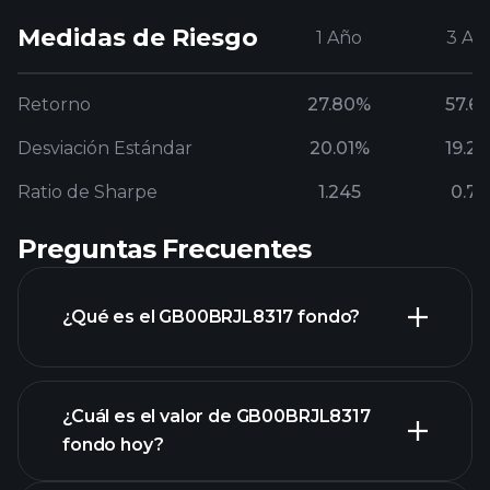
Medidas de Riesgo
1 Año
3 Añ
Retorno
27.80%
57.6
Desviación Estándar
20.01%
19.2
Ratio de Sharpe
1.245
0.79
Preguntas Frecuentes
¿Qué es el GB00BRJL8317 fondo?
¿Cuál es el valor de GB00BRJL8317
fondo hoy?