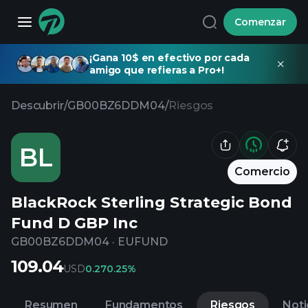
Comenzar
¡Gana 10$ en efectivo por cada
amigo que refieras a Pro+!
Descubrir
/
GB00BZ6DDM04
/
Riesgos
BL
Comercio
BlackRock Sterling Strategic Bond
Fund D GBP Inc
GB00BZ6DDM04
·
EUFUND
109.04
USD
0.27
0.25%
Resumen
Fundamentos
Riesgos
Noti