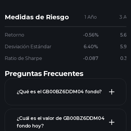
Medidas de Riesgo
1 Año
3 Añ
Retorno
-0.56%
5.62
Desviación Estándar
6.40%
5.97
Ratio de Sharpe
-0.087
0.30
Preguntas Frecuentes
¿Qué es el GB00BZ6DDM04 fondo?
¿Cuál es el valor de GB00BZ6DDM04
fondo hoy?