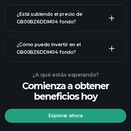
¿Está subiendo el precio de
GB00BZ6DDM04 fondo?
gráfico
¿Cómo puedo invertir en el
avanzado
GB00BZ6DDM04 fondo?
gráfico de
GB00BZ6DDM04 fondo
¿A qué estás esperando?
Comienza a obtener
beneficios hoy
Explorar ahora
Playtrade Tournaments