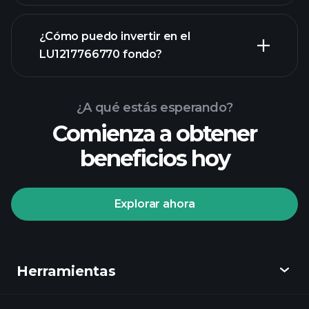
gráfico avanzado
¿Cómo puedo invertir en el
LU1217766770 fondo?
gráfico de
LU1217766770 fondo
¿A qué estás esperando?
Comienza a obtener
beneficios hoy
Explorar ahora
Playtrade Tournaments
corredor recomendado
Herramientas