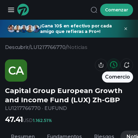
Comenzar
¡Gana 10$ en efectivo por cada
amigo que refieras a Pro+!
Descubrir
/
LU1217766770
/
Noticias
CA
Comercio
Capital Group European Growth
and Income Fund (LUX) Zh-GBP
LU1217766770
·
EUFUND
47.41
USD
1.16
2.51%
Resumen
Fundamentos
Riesgos
Noti