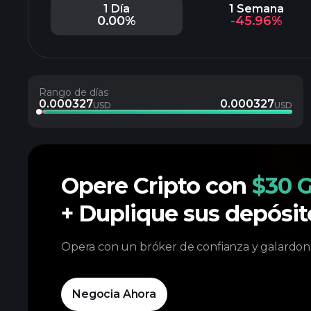
1 Día
1 Semana
0.00%
-45.96%
Rango de días
0.000327
0.000327
USD
USD
Opere Cripto con
$30 G
+ Duplique sus depósi
Opera con un bróker de confianza y galardon
Negocia Ahora