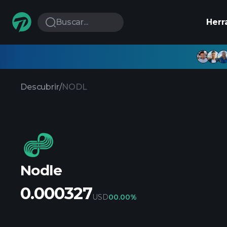
Buscar...
Herr
Descubrir
/
NODL
Nodle
0.000327
USD
0
0.00%