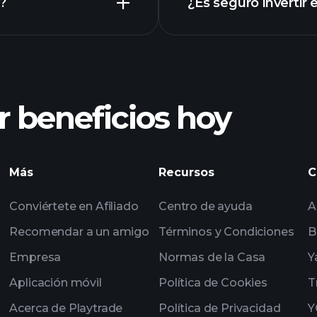
?
¿Es seguro invertir
Playtrade Tournam
gráfico de
Playt
de mercado diarios
de multimillonarios
 beneficios hoy
Playt
de mercado diarios
seguimiento
Más
Recursos
C
portafolios de mult
Conviértete en Afiliado
Centro de ayuda
A
Recomendar a un amigo
Términos y Condiciones
B
Empresa
Normas de la Casa
Y
Aplicación móvil
Política de Cookies
T
Acerca de Playtrade
Política de Privacidad
Y