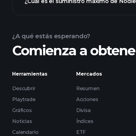
¿Cuál es el suministro máximo de Nodle
Nodle
¿A qué estás esperando?
Comienza a obtener
Herramientas
Mercados
Descubrir
Resumen
Playtrade
Acciones
Gráficos
Divisa
Noticias
Índices
Calendario
ETF