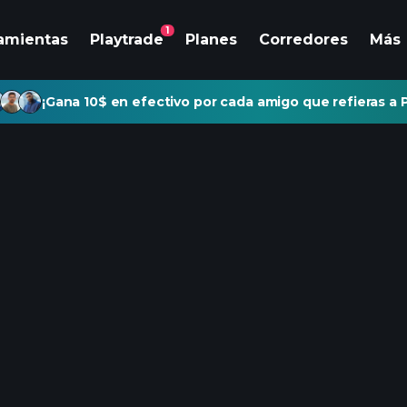
1
amientas
Playtrade
Planes
Corredores
Más
¡Gana 10$ en efectivo por cada amigo que refieras a P