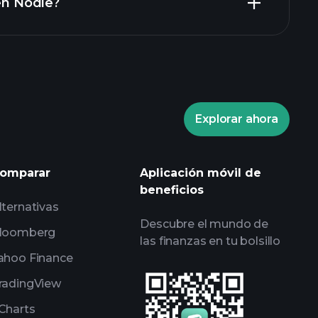
 en Nodle?
ents
broker recomendado
rade Tournaments
informes
 impulsados por IA
portafolios
rade Tournaments
informes
Explorar ahora
 impulsados por IA
listas de
omparar
Aplicación móvil de
imillonarios
beneficios
lternativas
Descubre el mundo de
loomberg
las finanzas en tu bolsillo
ahoo Finance
radingView
Charts