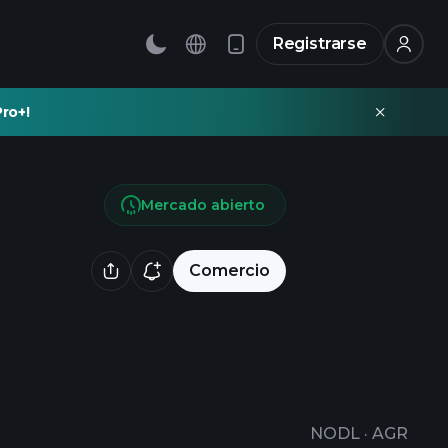
Registrarse
ro+!
Mercado abierto
Comercio
NODL
·
AGR