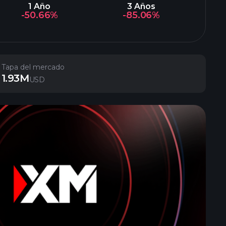
1 Año
3 Años
-50.66%
-85.06%
Tapa del mercado
1.93M
USD