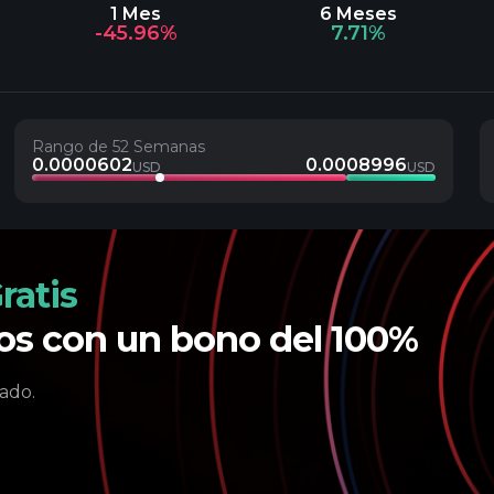
1 Mes
6 Meses
-45.96%
7.71%
Rango de 52 Semanas
0.0000602
0.0008996
USD
USD
ratis
tos con un bono del 100%
ado.