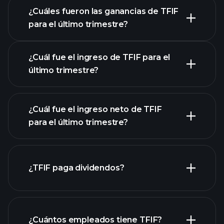
¿Cuáles fueron las ganancias de TFIF
para el último trimestre?
Calendario de Resultados
¿Cuál fue el ingreso de TFIF para el
último trimestre?
¿Cuál fue el ingreso neto de TFIF
las
para el último trimestre?
ganancias de TFIF
informes financieros de TFIF
¿TFIF paga dividendos?
informes financieros de TFIF
¿Cuántos empleados tiene TFIF?
acciones de alto dividendo