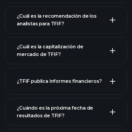
¿Cuál es la recomendación de los
analistas para TFIF?
gráfico de TFIF
¿Cuál es la capitalización de
mercado de TFIF?
nuestra lista de
¿TFIF publica informes financieros?
acciones
los estados financieros
de TFIF
¿Cuándo es la próxima fecha de
resultados de TFIF?