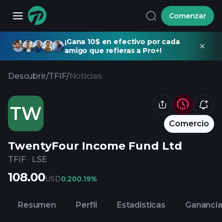
Comenzar
¡Gana 10$ en efectivo por cada
amigo que refieras a Pro+!
Descubrir
/
TFIF
/
Noticias
TW
Comercio
TwentyFour Income Fund Ltd
TFIF
·
LSE
108.00
USD
0.20
0.19%
Resumen
Perfil
Estadísticas
Gananci