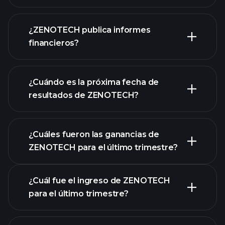
¿ZENOTECH publica informes
nuestra lista de acciones
financieros?
los estados financieros
de ZENOTECH
¿Cuándo es la próxima fecha de
resultados de ZENOTECH?
¿Cuáles fueron las ganancias de
ZENOTECH para el último trimestre?
Calendario de Resultados
¿Cuál fue el ingreso de ZENOTECH
para el último trimestre?