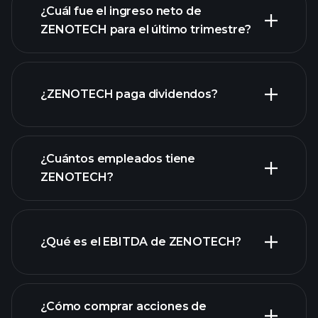
¿Cuál fue el ingreso neto de
ZENOTECH para el último trimestre?
las ganancias de
ZENOTECH
informes financieros de ZENOTECH
¿ZENOTECH paga dividendos?
informes financieros
¿Cuántos empleados tiene
de ZENOTECH
acciones de alto dividendo
ZENOTECH?
¿Qué es el EBITDA de ZENOTECH?
empleadores más grandes
¿Cómo comprar acciones de