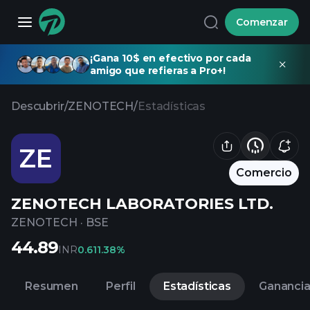
Comenzar
¡Gana 10$ en efectivo por cada
amigo que refieras a Pro+!
Descubrir
/
ZENOTECH
/
Estadísticas
ZE
Comercio
ZENOTECH LABORATORIES LTD.
ZENOTECH
·
BSE
44.89
INR
0.61
1.38%
Resumen
Perfil
Estadísticas
Gananci