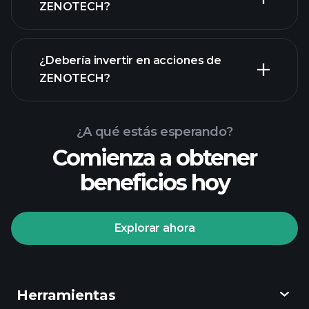
ZENOTECH?
¿Debería invertir en acciones de
informes financieros
ZENOTECH?
¿A qué estás esperando?
Comienza a obtener
beneficios hoy
Playtrade Tournaments
corredor recomendado
Explorar ahora
Herramientas
Playtrade Tournaments