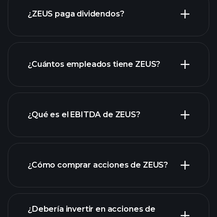
informes financieros
¿ZEUS paga dividendos?
de ZEUS
informes financieros de ZEUS
¿Cuántos empleados tiene ZEUS?
¿Qué es el EBITDA de ZEUS?
empleadores más grandes
¿Cómo comprar acciones de ZEUS?
informes financieros
¿Debería invertir en acciones de