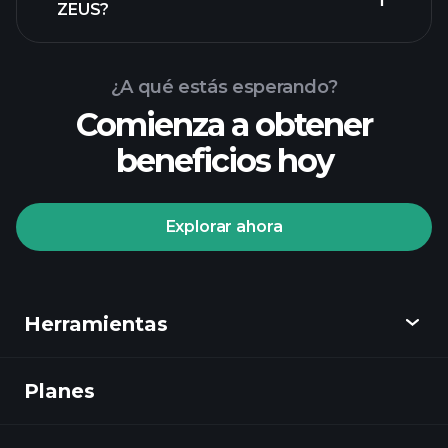
ZEUS?
¿A qué estás esperando?
Comienza a obtener
beneficios hoy
Playtrade
Tournaments
corredor
Explorar ahora
recomendado
Playtrade
Herramientas
Tournaments
informes diarios
de mercado impulsados por IA
Planes
Descubrir
listas de seguimiento seleccionadas por
expertos
carteras de
Playtrade
multimillonarios