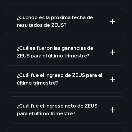
los estados financieros
de ZEUS
¿Cuándo es la próxima fecha de
resultados de ZEUS?
¿Cuáles fueron las ganancias de
ZEUS para el último trimestre?
Calendario de Resultados
¿Cuál fue el ingreso de ZEUS para el
último trimestre?
¿Cuál fue el ingreso neto de ZEUS
para el último trimestre?
las ganancias de ZEUS