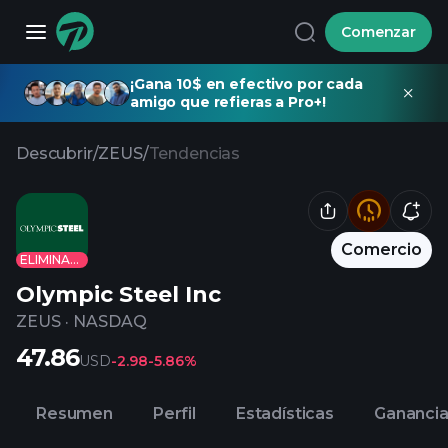
Comenzar
¡Gana 10$ en efectivo por cada
amigo que refieras a Pro+!
Descubrir
/
ZEUS
/
Tendencias
Comercio
ELIMINADO
Olympic Steel Inc
ZEUS
·
NASDAQ
47.86
USD
-2.98
-5.86%
Resumen
Perfil
Estadísticas
Gananci