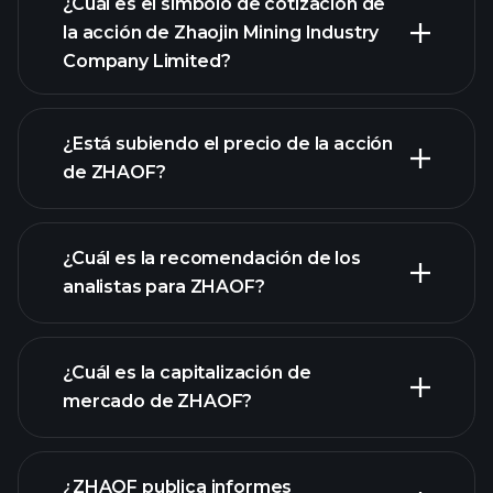
¿Cuál es el símbolo de cotización de
la acción de Zhaojin Mining Industry
Company Limited?
gráfico avanzado
¿Está subiendo el precio de la acción
de ZHAOF?
¿Cuál es la recomendación de los
analistas para ZHAOF?
gráfico de
ZHAOF
¿Cuál es la capitalización de
mercado de ZHAOF?
¿ZHAOF publica informes