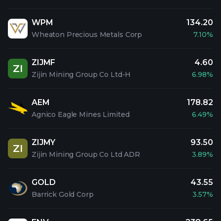
WPM
134.20
Wheaton Precious Metals Corp
7.10%
ZIJMF
4.60
ZI
Zijin Mining Group Co Ltd-H
6.98%
AEM
178.82
Agnico Eagle Mines Limited
6.49%
ZIJMY
93.50
ZI
Zijin Mining Group Co Ltd ADR
3.89%
GOLD
43.55
Barrick Gold Corp
3.57%