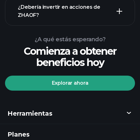
informes financieros
¿Debería invertir en acciones de
ZHAOF?
¿A qué estás esperando?
Comienza a obtener
beneficios hoy
Playtrade Tournaments
corredor recomendado
Explorar ahora
Playtrade
Herramientas
Tournaments
informes diarios
de mercado impulsados por IA
Planes
Descubrir
listas de seguimiento seleccionadas por