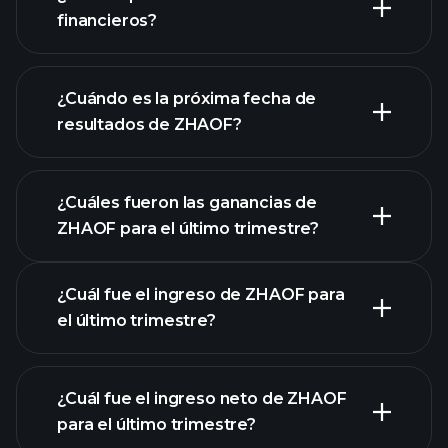
nuestra lista de acciones
financieros?
los estados financieros
de ZHAOF
¿Cuándo es la próxima fecha de
resultados de ZHAOF?
¿Cuáles fueron las ganancias de
ZHAOF para el último trimestre?
Calendario de Resultados
¿Cuál fue el ingreso de ZHAOF para
el último trimestre?
¿Cuál fue el ingreso neto de ZHAOF
para el último trimestre?
las ganancias de ZHAOF