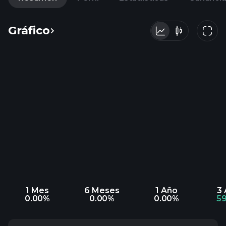
Gráfico
1 Mes
6 Meses
1 Año
3
0.00%
0.00%
0.00%
5