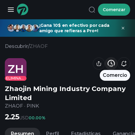
Comenzar
¡Gana 10$ en efectivo por cada
amigo que refieras a Pro+!
Descubrir
/
ZHAOF
ZH
Comercio
ELIMINADO
Zhaojin Mining Industry Company
Limited
ZHAOF
·
PINK
2.25
USD
0
0.00%
Resumen
Perfil
Estadísticas
Gananci