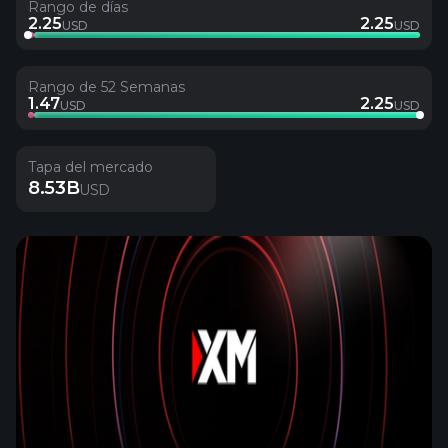
Rango de días
2.25
2.25
USD
USD
Rango de 52 Semanas
1.47
2.25
USD
USD
Tapa del mercado
8.53B
USD