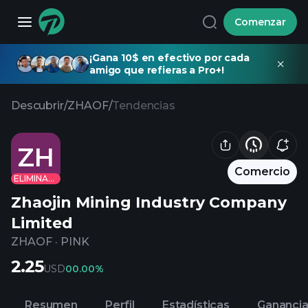
Comenzar
¡Gana 10$ en efectivo por cada
amigo que refieras a Pro+!
Descubrir
/
ZHAOF
/
Tendencias
ZH
Comercio
ELIMINADO
Zhaojin Mining Industry Company
Limited
ZHAOF
·
PINK
2.25
USD
0
0.00%
Resumen
Perfil
Estadísticas
Gananci