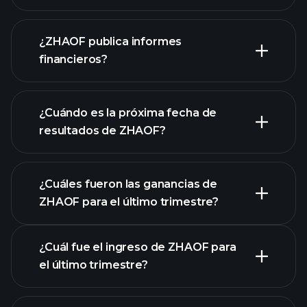
¿ZHAOF publica informes
nuestra lista de acciones
financieros?
los estados financieros
de ZHAOF
¿Cuándo es la próxima fecha de
resultados de ZHAOF?
¿Cuáles fueron las ganancias de
ZHAOF para el último trimestre?
Calendario de Resultados
¿Cuál fue el ingreso de ZHAOF para
el último trimestre?