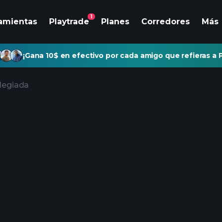
1
amientas
Playtrade
Planes
Corredores
Más
¡Gana 10$ en efectivo por cada amigo que refieras a P
ilegiada