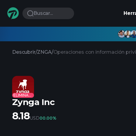
Buscar...
Herr
Descubrir
/
ZNGA
/
Operaciones con información priv
ELIMINADO
Zynga Inc
8.18
USD
0
0.00%