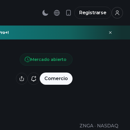
Registrarse
ro+!
Mercado abierto
Comercio
ZNGA
·
NASDAQ