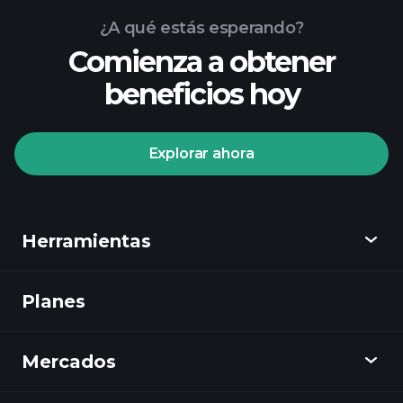
¿A qué estás esperando?
Comienza a obtener
beneficios hoy
Playtrade Tournaments
corredor recomendado
Explorar ahora
Playtrade
Herramientas
Tournaments
informes diarios
de mercado impulsados por IA
Planes
Descubrir
listas de seguimiento seleccionadas por
expertos
carteras de
Playtrade
multimillonarios
Mercados
Gráficos