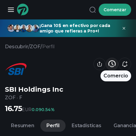
Comenzar
¡Gana 10$ en efectivo por cada
amigo que refieras a Pro+!
Descubrir
/
ZOF
/
Perfil
Comercio
SBI Holdings Inc
ZOF
·
F
16.75
EUR
0.09
0.54%
Resumen
Perfil
Estadísticas
Gananci