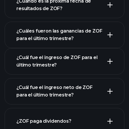
¿Cuándo es la próxima fecha de
resultados de ZOF?
¿Cuáles fueron las ganancias de ZOF
para el último trimestre?
Calendario de Resultados
¿Cuál fue el ingreso de ZOF para el
último trimestre?
¿Cuál fue el ingreso neto de ZOF
para el último trimestre?
las ganancias de ZOF
informes financieros de ZOF
¿ZOF paga dividendos?