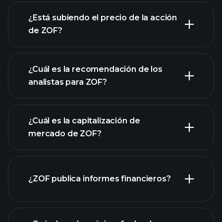
gráfico avanzado
¿Está subiendo el precio de la acción
de ZOF?
¿Cuál es la recomendación de los
analistas para ZOF?
gráfico de ZOF
¿Cuál es la capitalización de
mercado de ZOF?
nuestra
¿ZOF publica informes financieros?
lista de acciones
los estados financieros
de ZOF