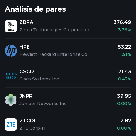
Análisis de pares
ZBRA
376.49
Zebra Technologies Corporation
3.36%
HPE
53.22
Hewlett Packard Enterprise Co
1.51%
CSCO
121.43
Cisco Systems Inc
0.45%
JNPR
39.95
Juniper Networks Inc
0.00%
ZTCOF
2.87
ZTE Corp-H
0.00%