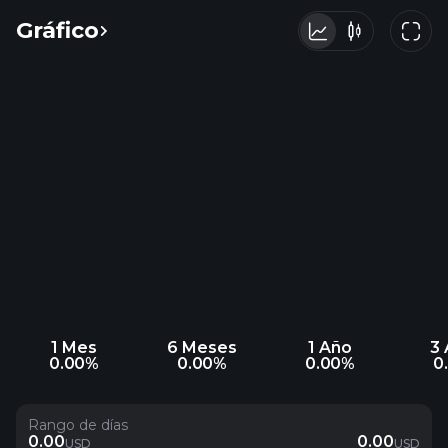
Gráfico
1 Mes
6 Meses
1 Año
3
0.00%
0.00%
0.00%
0
Rango de días
0.00
0.00
USD
USD