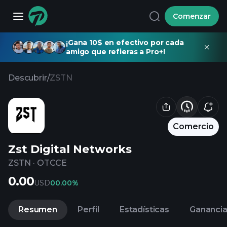
Comenzar
¡Gana 10$ en efectivo por cada
amigo que refieras a Pro+!
Descubrir
/
ZSTN
Comercio
Zst Digital Networks
ZSTN
·
OTCCE
0.00
USD
0
0.00%
Resumen
Perfil
Estadísticas
Gananci