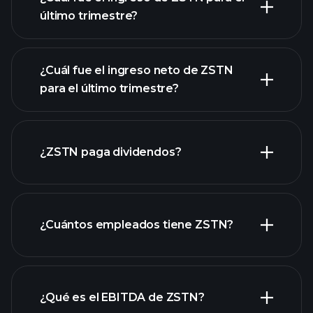
último trimestre?
¿Cuál fue el ingreso neto de ZSTN
para el último trimestre?
las ganancias de
ZSTN
informes
¿ZSTN paga dividendos?
financieros de ZSTN
informes financieros de ZSTN
¿Cuántos empleados tiene ZSTN?
acciones de alto dividendo
¿Qué es el EBITDA de ZSTN?