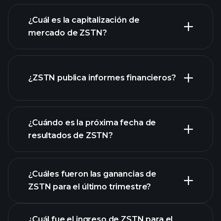
gráfico de ZSTN
¿Cuál es la capitalización de
mercado de ZSTN?
¿ZSTN publica informes financieros?
nuestra lista de acciones
los estados financieros
de ZSTN
¿Cuándo es la próxima fecha de
resultados de ZSTN?
¿Cuáles fueron las ganancias de
ZSTN para el último trimestre?
Calendario de Resultados
¿Cuál fue el ingreso de ZSTN para el