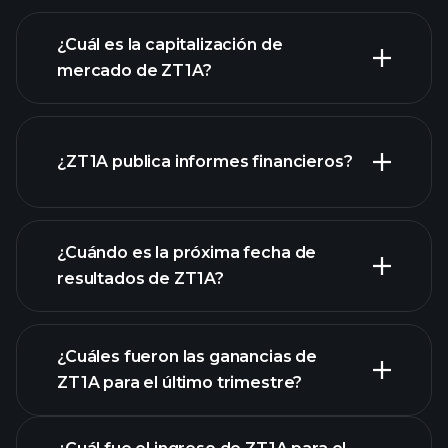
gráfico de ZT1A
¿Cuál es la capitalización de
mercado de ZT1A?
¿ZT1A publica informes financieros?
nuestra lista de acciones
los estados financieros
de ZT1A
¿Cuándo es la próxima fecha de
resultados de ZT1A?
¿Cuáles fueron las ganancias de
ZT1A para el último trimestre?
Calendario de Resultados