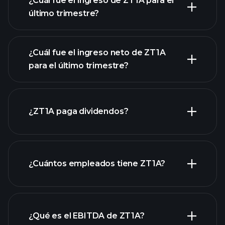
¿Cuál fue el ingreso de ZT1A para el
último trimestre?
¿Cuál fue el ingreso neto de ZT1A
para el último trimestre?
las ganancias de
ZT1A
informes
¿ZT1A paga dividendos?
financieros de ZT1A
informes financieros de ZT1A
¿Cuántos empleados tiene ZT1A?
acciones de alto dividendo
¿Qué es el EBITDA de ZT1A?