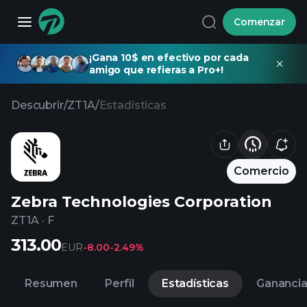
Comenzar
¡Gana 10$ en efectivo por cada
amigo que refieras a Pro+!
Descubrir
/
ZT1A
/
Estadísticas
Comercio
Zebra Technologies Corporation
ZT1A
·
F
313.00
EUR
-8.00
-2.49%
Resumen
Perfil
Estadísticas
Gananci