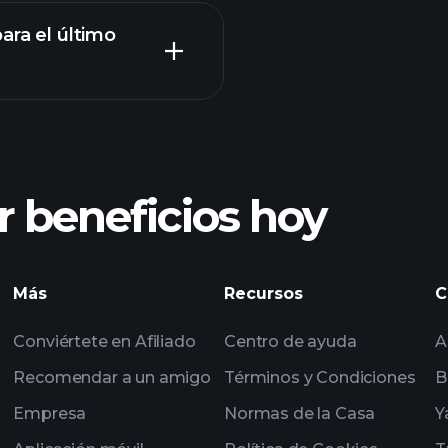
ara el último
Tournaments
 beneficios hoy
Tournaments
impulsados por IA
Más
Recursos
C
seleccionadas por 
Conviértete en Afiliado
Centro de ayuda
A
multimillonarios
Recomendar a un amigo
Términos y Condiciones
B
Empresa
Normas de la Casa
Y