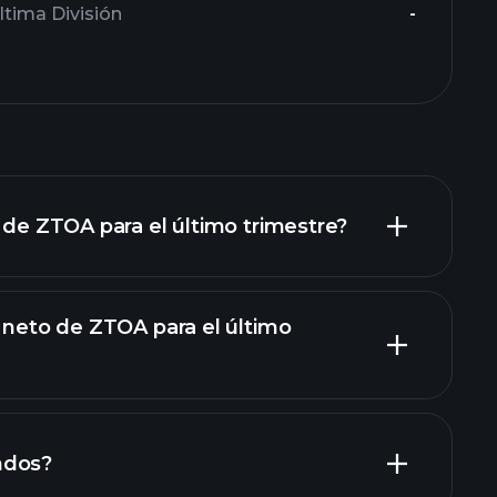
ltima División
-
o de ZTOA para el último trimestre?
o neto de ZTOA para el último
informes financieros de ZTOA
ndos?