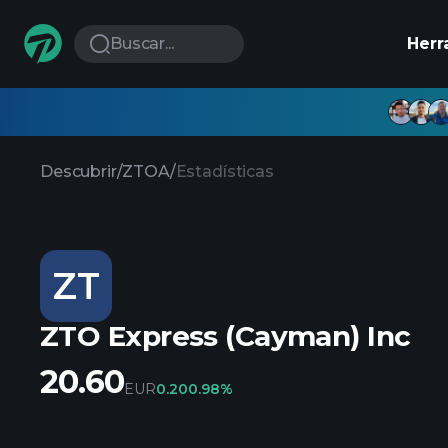
Buscar...
Herr
Descubrir
/
ZTOA
/
Estadísticas
ZT
ZTO Express (Cayman) Inc
20.60
EUR
0.20
0.98%