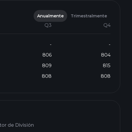
Anualmente
Trimestralmente
Q3
Q4
-
-
806
804
809
815
808
808
or de División