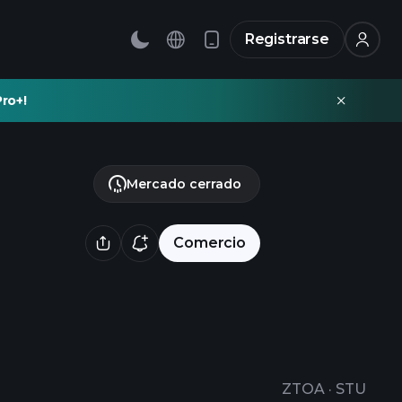
Registrarse
ro+!
Mercado cerrado
Comercio
ZTOA
·
STU