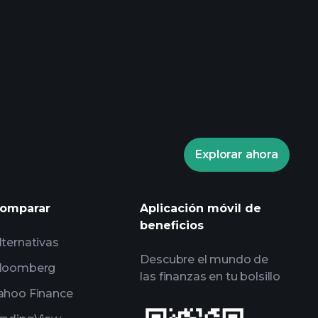
Playtrade
corredor recomendado
Explorar ahora
Playtrade
informes diarios de mercado
listas de seguimiento
omparar
Aplicación móvil de
expertos
carteras de
beneficios
lternativas
Descubre el mundo de
loomberg
las finanzas en tu bolsillo
ahoo Finance