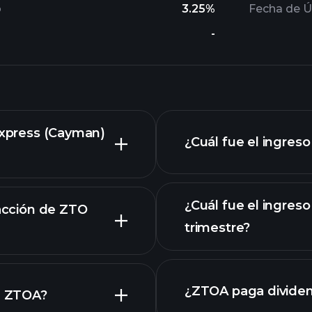
o
3.25%
Fecha de Ú
-
 Express (Cayman)
¿Cuál fue el ingres
¿Cuál fue el ingres
 acción de ZTO
trimestre?
vanzado
¿ZTOA paga divide
de ZTOA?