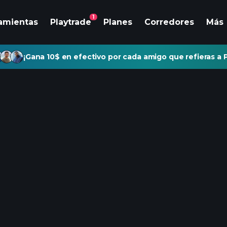
1
amientas
Playtrade
Planes
Corredores
Más
¡Gana 10$ en efectivo por cada amigo que refieras a P