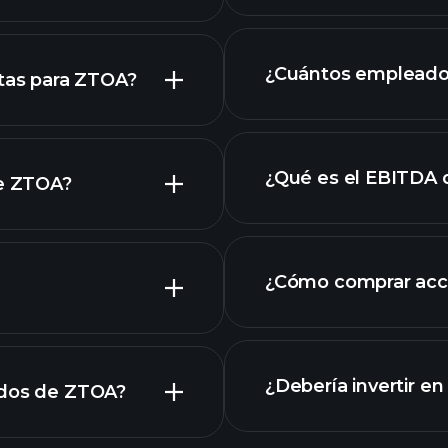
¿Cuántos empleado
stas para ZTOA?
¿Qué es el EBITDA
de ZTOA?
empleadores más 
cciones
¿Cómo comprar acc
ros de ZTOA
¿Debería invertir e
ados de ZTOA?