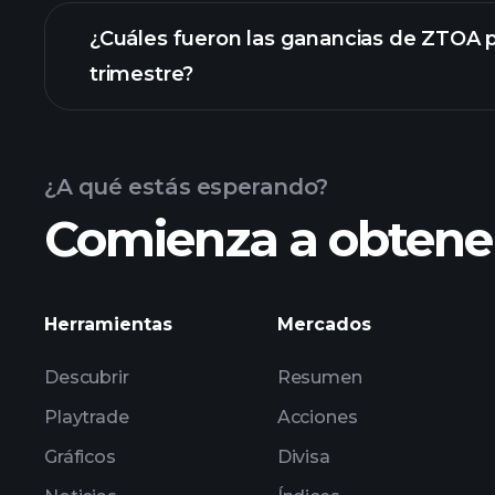
¿Cuáles fueron las ganancias de ZTOA p
trimestre?
Calendario de Resultados
¿A qué estás esperando?
Comienza a obtener
las ganancias de ZTOA
Herramientas
Mercados
Descubrir
Resumen
Playtrade
Acciones
Gráficos
Divisa