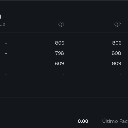
n
ual
Q1
Q2
-
806
806
-
798
808
-
809
809
-
-
-
0.00
Último Fact