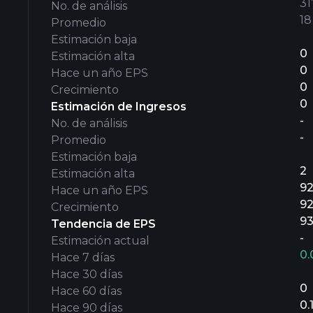
31’
No. de análisis
18
Promedio
Estimación baja
0
Estimación alta
0
Hace un año EPS
0
Crecimiento
0
Estimación de Ingresos
-
No. de análisis
-
Promedio
Estimación baja
2
Estimación alta
9
Hace un año EPS
9
Crecimiento
9
Tendencia de EPS
-
Estimación actual
0
Hace 7 días
Hace 30 días
0
Hace 60 días
0.
Hace 90 días