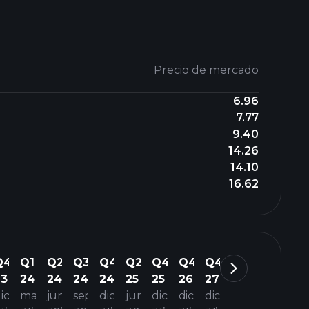
Precio de mercado
6.96
7.77
9.40
14.26
14.10
16.62
Q4
Q1
Q2
Q3
Q4
Q2
Q4
Q4
Q4
23
24
24
24
24
25
25
26
27
ic
mar
jun
sep
dic
jun
dic
dic
dic