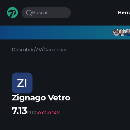
Buscar...
Herr
Descubrir
/
ZV
/
Ganancias
ZI
Zignago Vetro
7.13
EUR
-0.01
-0.14%