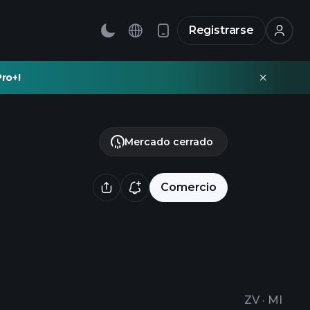
Registrarse
ro+!
Mercado cerrado
Comercio
ZV
·
MI