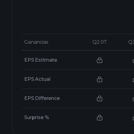
Ganancias
Ganancias
Q2 07
Q2 07
Q
Q
EPS Estimate
EPS Actual
EPS Difference
Surprise %