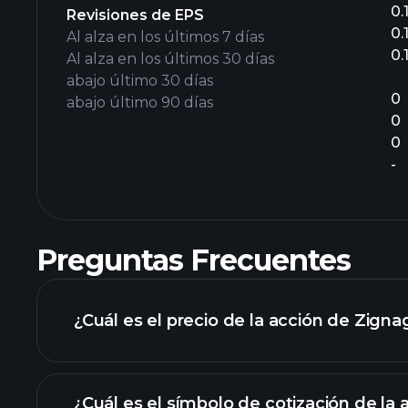
0.
Revisiones de EPS
0.
Al alza en los últimos 7 días
0.
Al alza en los últimos 30 días
abajo último 30 días
0
abajo último 90 días
0
0
-
Preguntas Frecuentes
¿Cuál es el precio de la acción de Zign
¿Cuál es el símbolo de cotización de la 