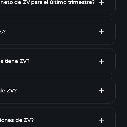
 neto de ZV para el último trimestre?
os de ZV
s?
informes financieros de ZV
s tiene ZV?
de ZV?
grandes
iones de ZV?