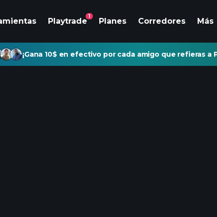
1
amientas
Playtrade
Planes
Corredores
Más
¡Gana 10$ en efectivo por cada amigo que refieras a P