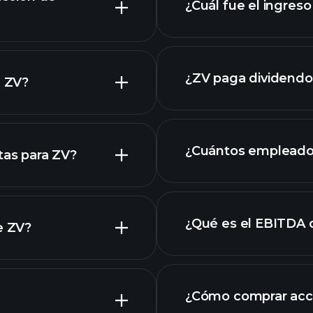
¿Cuál fue el ingreso
informes financier
¿ZV paga dividendo
e ZV?
¿Cuántos empleado
tas para ZV?
¿Qué es el EBITDA 
e ZV?
empleadores más 
acciones
¿Cómo comprar acc