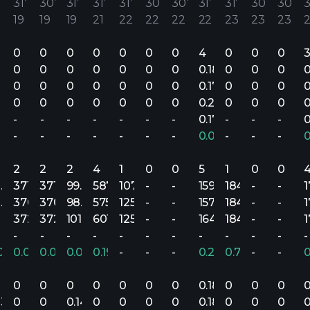
31’
30’
31’
31’
31’
30’
30’
31’
31’
30’
30’
3
19
19
19
21
22
22
22
22
23
23
23
0
0
0
0
0
0
0
4
0
0
0
0
0
0
0
0
0
0
0.18
0
0
0
0
0
0
0
0
0
0
0
0.17
0
0
0
0
0
0
0
0
0
0
0
0.20
0
0
0
0
-
-
-
-
-
-
-
0.17
-
-
-
0
-
-
-
-
-
-
-
0.07%
-
-
-
2
2
2
4
1
0
0
5
1
0
0
2.8M
371.4M
371.4M
99.8M
587.4M
107.6M
-
-
159.3M
184.2M
-
-
2.7M
370.8M
370.8M
98.3M
575M
125.6M
-
-
157.3M
184.2M
-
-
3M
372M
372M
101.3M
601M
125.6M
-
-
164M
184.2M
-
-
-
-
-
-
-
-
-
-
-
-
-
-
.07%
0.07%
0.07%
0.07%
0.19%
-
-
-
0.29%
0.71%
-
-
0
0
0
0
0
0
0
0.18
0
0
0
0
13
0
0
0.14
0
0
0
0
0.18
0
0
0
0