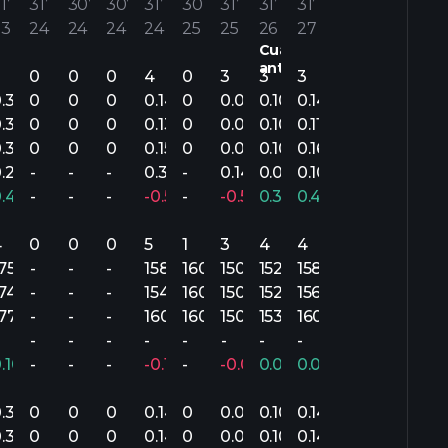
1’
31’
30’
30’
31’
30’
31’
31’
31’
23
24
24
24
24
25
25
26
27
Cuarto
anterior.
3
0
0
0
4
0
3
3
3
.34
0
0
0
0.14
0
0.06
0.10
0.14
.34
0
0
0
0.13
0
0.05
0.10
0.11
.35
0
0
0
0.15
0
0.06
0.10
0.16
.24
-
-
-
0.34
-
0.14
0.08
0.10
0.42%
-
-
-
-0.59%
-
-0.59%
0.30%
0.42%
4
0
0
0
5
1
3
4
4
175.3M
-
-
-
158.1M
160M
150.1M
152.7M
158.4M
174.8M
-
-
-
154.5M
160M
150M
152.3M
156.8M
177M
-
-
-
160.1M
160M
150.2M
153.2M
160M
-
-
-
-
-
-
-
-
0.10%
-
-
-
-0.10%
-
-0.02%
0.02%
0.04%
.34
0
0
0
0.14
0
0.06
0.10
0.14
.33
0
0
0
0.14
0
0.08
0.10
0.14