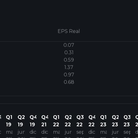
EPS Real
0.07
0.31
0.59
1.37
0.97
0.68
4
Q1
Q2
Q4
Q4
Q1
Q2
Q3
Q4
Q1
Q2
Q3
19
19
19
21
22
22
22
22
23
23
23
c
mar
jun
dic
dic
mar
jun
sep
dic
mar
jun
sep
d