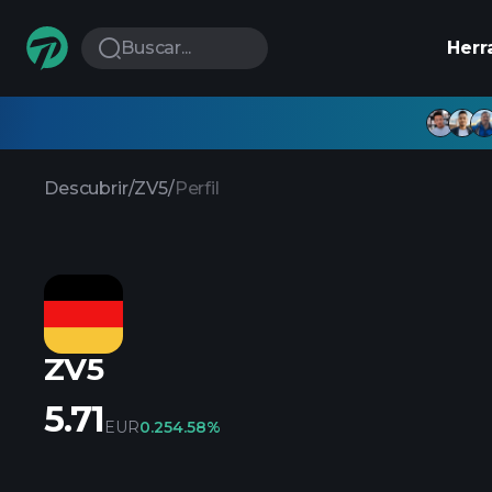
Buscar...
Herr
Descubrir
/
ZV5
/
Perfil
ZV5
5.71
EUR
0.25
4.58%