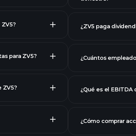
informes financier
e ZV5?
¿ZV5 paga dividend
de ZV5
tas para ZV5?
¿Cuántos empleado
e ZV5?
¿Qué es el EBITDA 
empleadores más 
 acciones
¿Cómo comprar acc