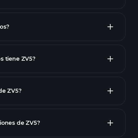
os de ZV5
os?
informes financieros
acciones de alto dividendo
s tiene ZV5?
de ZV5?
grandes
iones de ZV5?