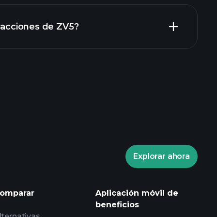
informes financieros
n acciones de ZV5?
Playtrade
corredor recomendado
Explorar ahora
Playtrade
informes diarios de mercado
omparar
Aplicación móvil de
listas de seguimiento
beneficios
expertos
carteras de
lternativas