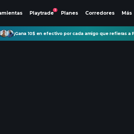
1
amientas
Playtrade
Planes
Corredores
Más
¡Gana 10$ en efectivo por cada amigo que refieras a P