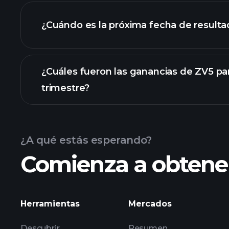
los estados financier
¿Cuándo es la próxima fecha de result
¿Cuáles fueron las ganancias de ZV5 par
trimestre?
Calendario de Resultados
¿A qué estás esperando?
Comienza a obtener
las ganancias de ZV5
Herramientas
Mercados
Descubrir
Resumen