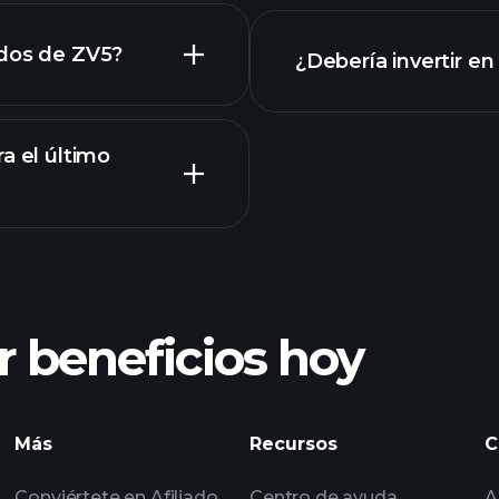
os de ZV5
ados de ZV5?
¿Debería invertir e
a el último
Tournaments
 beneficios hoy
Tournaments
Más
Recursos
C
impulsados por IA
seleccionadas por 
Conviértete en Afiliado
Centro de ayuda
A