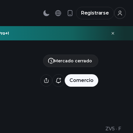
Registrarse
ro+!
Mercado cerrado
Comercio
ZV5
·
F