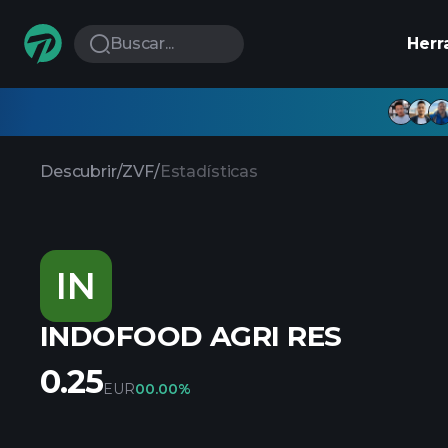
Buscar...
Herr
Descubrir
/
ZVF
/
Estadísticas
IN
INDOFOOD AGRI RES
0.25
EUR
0
0.00%