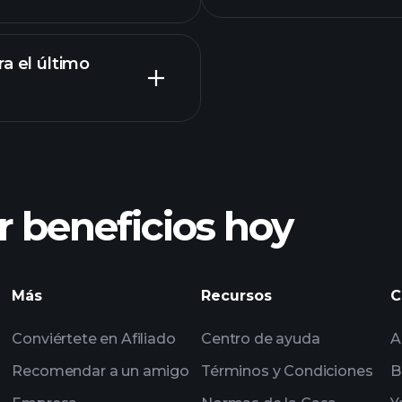
a el último
Tournaments
 beneficios hoy
Tournaments
impulsados por IA
Más
Recursos
C
seleccionadas por 
Conviértete en Afiliado
Centro de ayuda
A
multimillonarios
Recomendar a un amigo
Términos y Condiciones
B