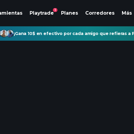
1
amientas
Playtrade
Planes
Corredores
Más
¡Gana 10$ en efectivo por cada amigo que refieras a P