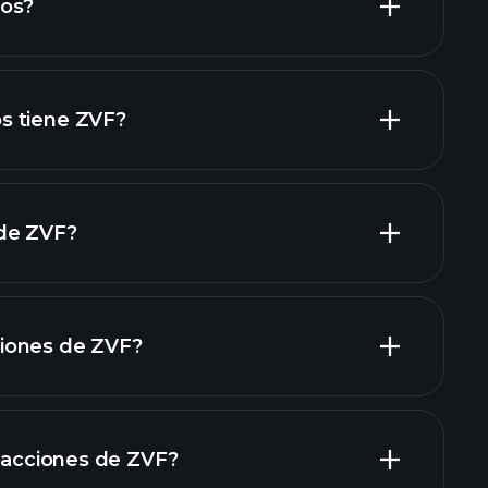
dos?
informes financieros de ZVF
acciones de alto dividendo
s tiene ZVF?
de ZVF?
grandes
iones de ZVF?
informes financieros
n acciones de ZVF?