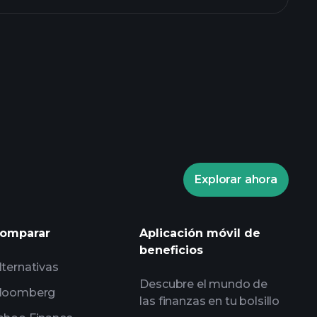
Playtrade
corredor recomendado
Explorar ahora
Playtrade
informes diarios de mercado
listas de seguimiento
omparar
Aplicación móvil de
expertos
carteras de
beneficios
lternativas
Descubre el mundo de
loomberg
las finanzas en tu bolsillo