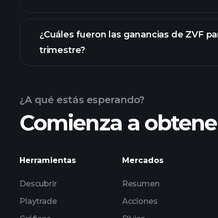
¿Cuáles fueron las ganancias de ZVF par
trimestre?
Calendario de Resultados
¿A qué estás esperando?
Comienza a obtener
las ganancias de ZVF
Herramientas
Mercados
Descubrir
Resumen
Playtrade
Acciones