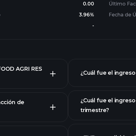
0.00
Último Fac
o
3.96%
Fecha de Ú
-
DOFOOD AGRI RES
¿Cuál fue el ingreso
¿Cuál fue el ingreso
acción de
trimestre?
informes financier
nzado