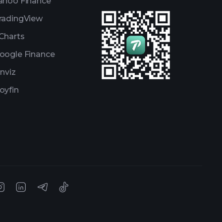
ahoo Finance
radingView
Charts
oogle Finance
inviz
oyfin