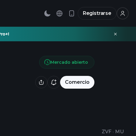
Registrarse
ro+!
Mercado abierto
Comercio
ZVF
·
MU