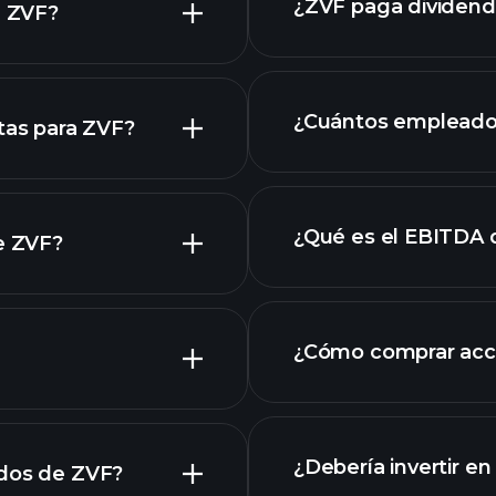
¿ZVF paga dividen
e ZVF?
¿Cuántos empleado
tas para ZVF?
¿Qué es el EBITDA 
de ZVF?
empleadores más 
acciones
¿Cómo comprar acc
os de ZVF
¿Debería invertir e
ados de ZVF?