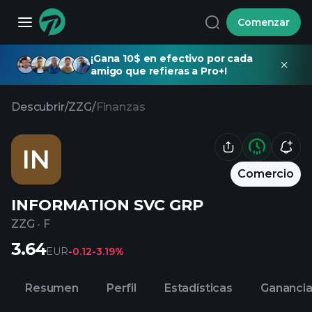
Comenzar
¡Gana 10$ en efectivo por cada
amigo que refieras a Pro+!
Descubrir
/
ZZG
/
Finanzas
IN
Comercio
INFORMATION SVC GRP
ZZG
·
F
3.64
EUR
-0.12
-3.19%
Resumen
Perfil
Estadísticas
Gananci