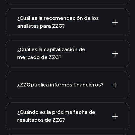
¿Cuál es la recomendación de los
analistas para ZZG?
gráfico de ZZG
¿Cuál es la capitalización de
mercado de ZZG?
¿ZZG publica informes financieros?
nuestra lista de acciones
los estados financieros
de ZZG
¿Cuándo es la próxima fecha de
resultados de ZZG?