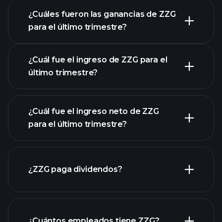
¿Cuáles fueron las ganancias de ZZG
para el último trimestre?
Calendario de Resultados
¿Cuál fue el ingreso de ZZG para el
último trimestre?
¿Cuál fue el ingreso neto de ZZG
para el último trimestre?
las ganancias de ZZG
informes
¿ZZG paga dividendos?
financieros de ZZG
informes financieros de ZZG
¿Cuántos empleados tiene ZZG?