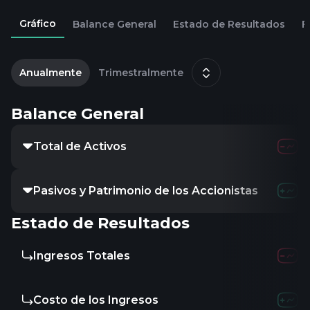
Gráfico
Balance General
Estado de Resultados
F
2
d
Anualmente
Trimestralmente
Balance General
Total de Activos
Pasivos y Patrimonio de los Accionistas
Estado de Resultados
Ingresos Totales
Costo de los Ingresos