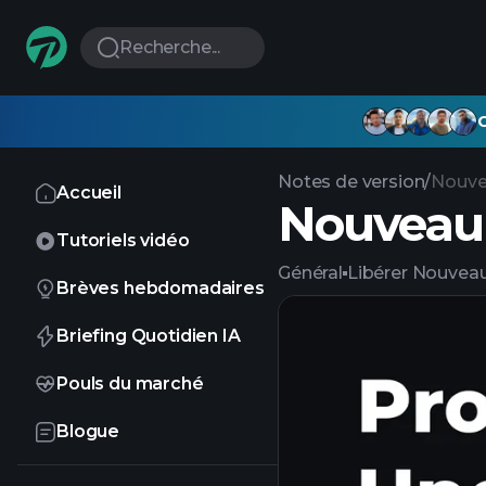
Recherche...
G
Notes de version
/
Nouve
Accueil
Nouveau 
Tutoriels vidéo
Général
Libérer
Nouveau
Brèves hebdomadaires
Briefing Quotidien IA
Pouls du marché
Blogue