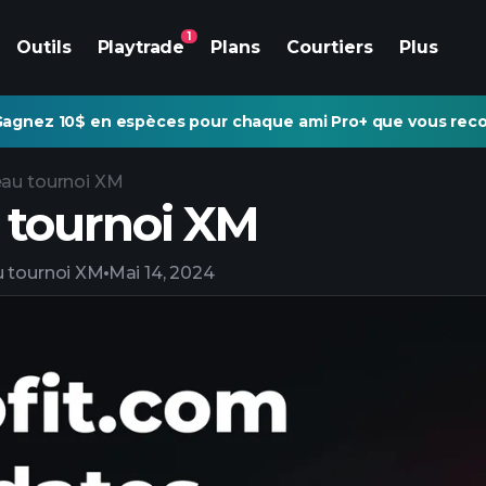
1
Outils
Playtrade
Plans
Courtiers
Plus
agnez 10$ en espèces pour chaque ami Pro+ que vous re
au tournoi XM
tournoi XM
 tournoi XM
Mai 14, 2024