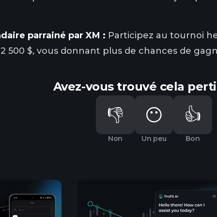
aire parrainé par XM :
Participez au tournoi 
 2 500 $, vous donnant plus de chances de gagn
Avez-vous trouvé cela pert
👎
😶
👍
Non
Un peu
Bon