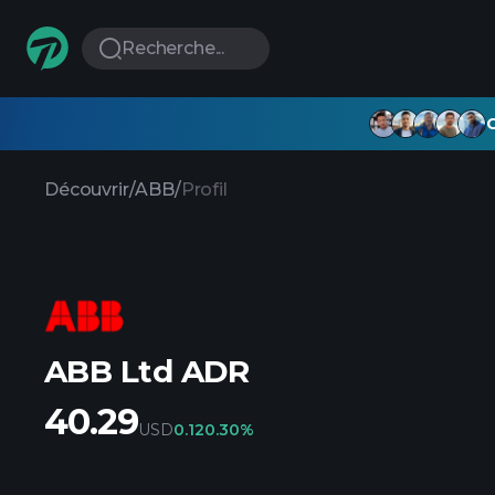
Recherche...
G
Découvrir
/
ABB
/
Profil
ABB Ltd ADR
40.29
USD
0.12
0.30%