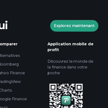
ndé
ui
Explorez maintenant
omparer
Application mobile de
informations
profit
 marché alimentées par l'IA
lternatives
Découvrez le monde de
ce
loomberg
la finance dans votre
lles de milliardaires
ahoo Finance
poche
radingView
Charts
oogle Finance
inviz