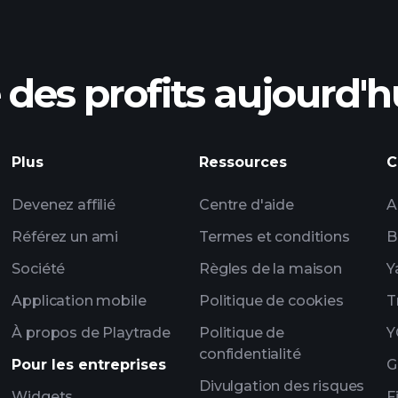
courtier recomma
des profits aujourd'h
les
Plus
Ressources
C
Tournois Playtrade
quotidiennes sur le
Devenez affilié
Centre d'aide
A
listes de surveillan
Référez un ami
Termes et conditions
B
portefeui
Société
Règles de la maison
Y
Application mobile
Politique de cookies
T
À propos de Playtrade
Politique de
Y
confidentialité
Pour les entreprises
G
Divulgation des risques
Widgets
F