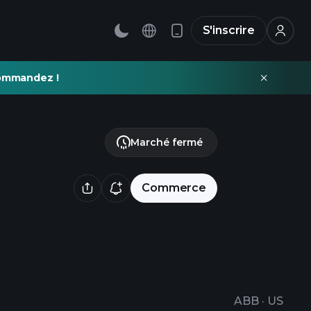
S'inscrire
commandez !
Marché fermé
Commerce
ABB
·
US