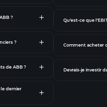
dividende
hique de ABB
 ABB ?
Qu'est-ce que l'EB
plus grands emplo
nciers ?
Comment acheter d
e ABB
financiers
ats de ABB ?
Devrais-je investir 
le dernier
Calendrier des