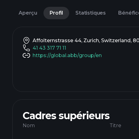
Aperçu
Profil
Statistiques
Bénéfic
Affolternstrasse 44, Zurich, Switzerland, 8
41 43 317 71 11
https://global.abb/group/en
Cadres supérieurs
Nom
Titre