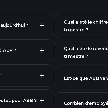
Quel a été le chiffr
 aujourd'hui ?
trimestre ?
Quel a été le reven
d ADR ?
trimestre ?
financiers
?
Est-ce que ABB ver
rapports f
ystes pour ABB ?
Combien d'employés