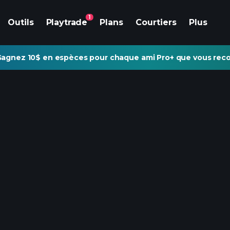
1
Outils
Playtrade
Plans
Courtiers
Plus
agnez 10$ en espèces pour chaque ami Pro+ que vous re