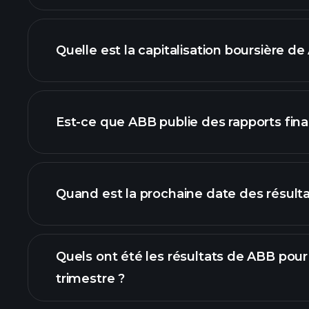
grap
Quelle est la capitalisation boursière de
notre liste d'actions
Est-ce que ABB publie des rapports fina
finances d
Quand est la prochaine date des résult
Quels ont été les résultats de ABB pour 
trimestre ?
résultats