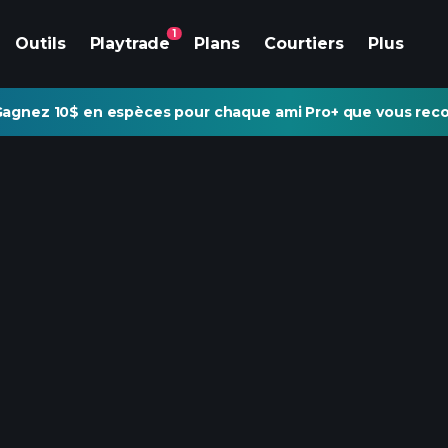
1
Outils
Playtrade
Plans
Courtiers
Plus
agnez 10$ en espèces pour chaque ami Pro+ que vous re