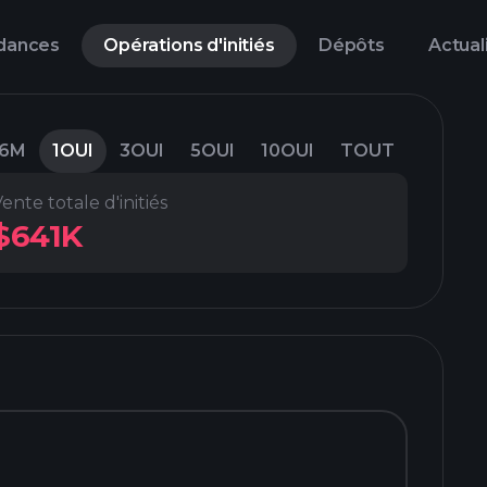
dances
Opérations d'initiés
Dépôts
Actual
6M
1OUI
3OUI
5OUI
10OUI
TOUT
ente totale d'initiés
$641K