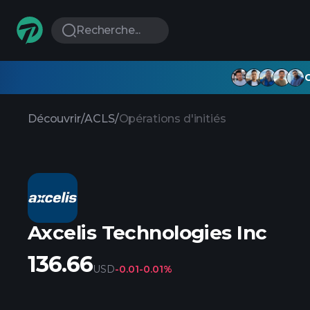
Recherche...
G
Découvrir
/
ACLS
/
Opérations d'initiés
Axcelis Technologies Inc
136.66
USD
-0.01
-0.01%