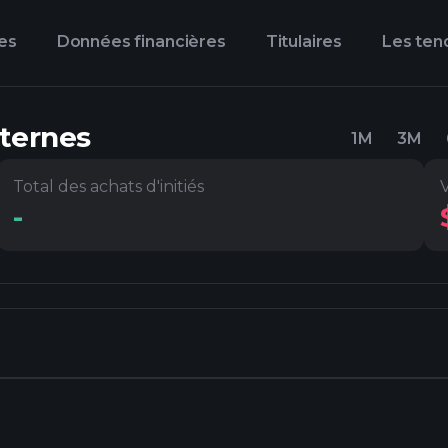
es
Données financières
Titulaires
Les ten
nternes
1M
3M
Total des achats d'initiés
V
-