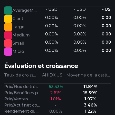
- USD
- USD
- USD
AverageMarketCap
0.00%
0.00%
0.00%
Giant
0.00%
0.00%
0.00%
Large
0.00%
0.00%
0.00%
Medium
0.00%
0.00%
0.00%
Small
0.00%
0.00%
0.00%
Micro
Évaluation et croissance
Taux de croissance
AHIDX.US
Moyenne de la catégorie
Prix/Flux de trésorerie
63.33%
11.84%
Prix/Bénéfices prévisionnels
2.61%
15.59%
Prix/Ventes
1.01%
1.97%
Prix/Actif net comptable
-
3.46%
Rendement du dividende
0.00%
1.22%