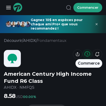
Commencer
Gagnez 10$ en espèces pour
chaque ami Pro+ que vous
recommandez !
Découvrir
/
AHIDX
/
Fondamentaux
Commerce
American Century High Income
Fund R6 Class
AHIDX
·
NMFQS
8.58
USD
0
0.00%