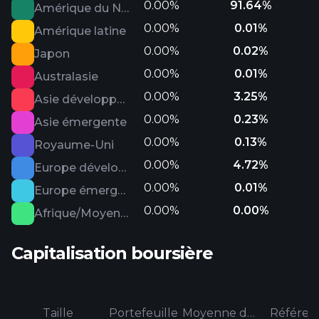
0.00%
91.64%
Amérique du Nord
0.00%
0.01%
Amérique latine
0.00%
0.02%
Japon
0.00%
0.01%
Australasie
0.00%
3.25%
Asie développée
0.00%
0.23%
Asie émergente
0.00%
0.13%
Royaume-Uni
0.00%
4.72%
Europe développée
0.00%
0.01%
Europe émergente
0.00%
0.00%
Afrique/Moyen-Orient
Capitalisation boursière
Taille
Portefeuille
Moyenne de la catégorie
Référen