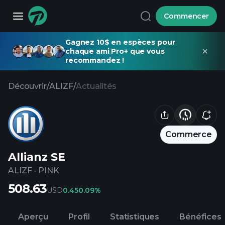
Commencer
Gagnez 10$ en espèces pour
chaque ami Pro+ que vous
recommandez !
Découvrir
/
ALIZF
/
Actualités
Commerce
Allianz SE
ALIZF
·
PINK
508.63
USD
0.45
0.09%
Aperçu
Profil
Statistiques
Bénéfices