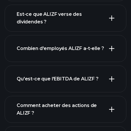
bénéfices de ALIZF
Est-ce que ALIZF verse des
rapports financiers
dividendes ?
rapports
Combien d'employés ALIZF a-t-elle ?
financiers
actions à fort
dividende
Qu'est-ce que l'EBITDA de ALIZF ?
plus
grands employeurs
Comment acheter des actions de
ALIZF ?