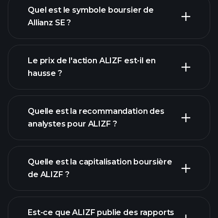
Quel est le symbole boursier de
Allianz SE ?
graphique avancé
Le prix de l'action ALIZF est-il en
hausse ?
Quelle est la recommandation des
analystes pour ALIZF ?
graphique de ALIZF
Quelle est la capitalisation boursière
de ALIZF ?
notre
Est-ce que ALIZF publie des rapports