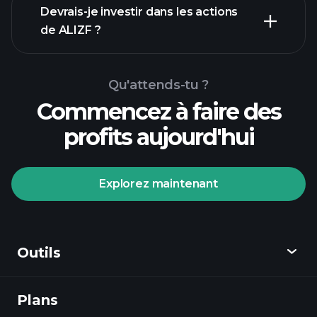
rapports
Devrais-je investir dans les actions
financiers
de ALIZF ?
Qu'attends-tu ?
Commencez à faire des
profits aujourd'hui
Tournois Playtrade
courtier
recommandé
Explorez maintenant
Outils
Tournois Playtrade
Plans
Découvrir
informations quotidiennes sur le marché