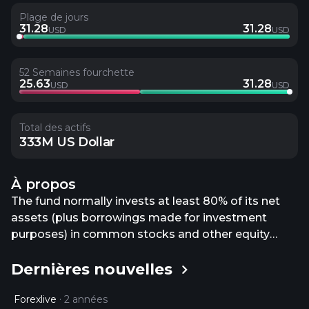
Plage de jours
31.28
31.28
USD
USD
52 Semaines fourchette
25.63
31.28
USD
USD
Total des actifs
333M US Dollar
À propos
The fund normally invests at least 80% of its net
assets (plus borrowings made for investment
purposes) in common stocks and other equity
securities of companies with large market
Dernières nouvelles
capitalizations. It normally invests significantly in
securities that the portfolio managers expect will
Forexlive
2 années
generate income (for example, by paying