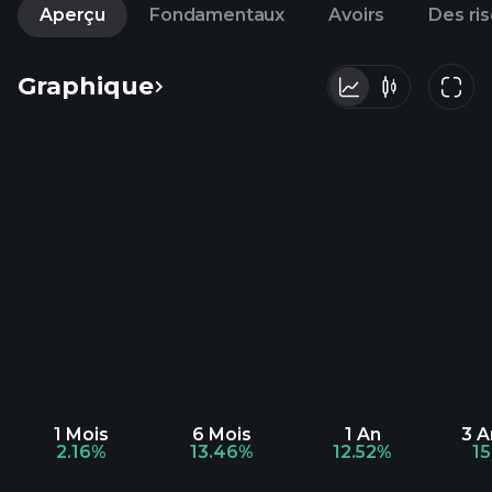
Aperçu
Fondamentaux
Avoirs
Des ri
Graphique
1 Mois
6 Mois
1 An
3 
2.16%
13.46%
12.52%
1