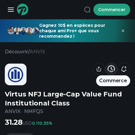
Commencer
Gagnez 10$ en espèces pour
chaque ami Pro+ que vous
recommandez !
Découvrir
/
ANVIX
Commerce
Virtus NFJ Large-Cap Value Fund
Institutional Class
ANVIX
·
NMFQS
31.28
USD
0.11
0.35%