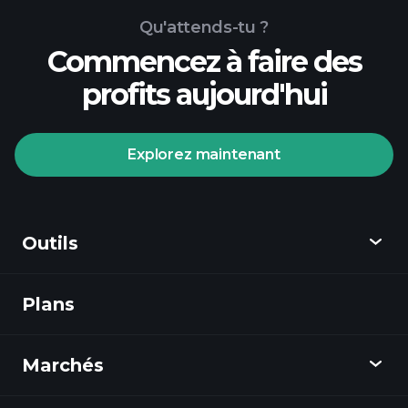
Qu'attends-tu ?
Commencez à faire des
profits aujourd'hui
Explorez maintenant
Tournois Playtrade
courtier recommandé
Outils
Plans
Découvrir
Playtrade
Marchés
Graphiques