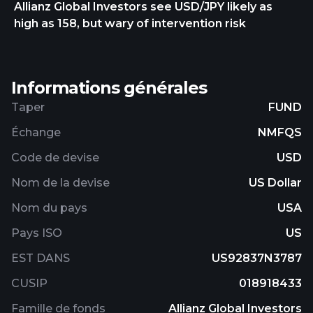
Allianz Global Investors see USD/JPY likely as
dividends). In addition to common stocks and
high as 158, but wary of intervention risk
other equity securities, the fund may invest up to
25% of its assets in REITs and real estate-related
investments, and a portion of its assets in non-U.S.
securities, including emerging market securities.
Informations générales
Taper
FUND
Échange
NMFQS
Code de devise
USD
Nom de la devise
US Dollar
Nom du pays
USA
Pays ISO
US
EST DANS
US92837N3787
CUSIP
018918433
Famille de fonds
Allianz Global Investors