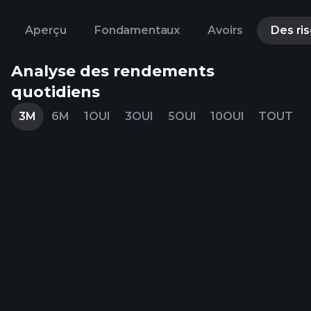
Aperçu
Fondamentaux
Avoirs
Des ri
Analyse des rendements
quotidiens
3M
6M
1OUI
3OUI
5OUI
10OUI
TOUT