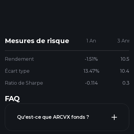
Mesures de risque
1 An
3 Anné
Rendement
-1.51%
10.53
Écart type
13.47%
10.44
Ratio de Sharpe
-0.114
0.31
FAQ
Qu'est-ce que ARCVX fonds ?