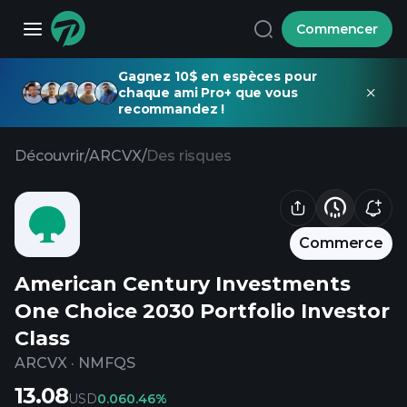
Commencer
Gagnez 10$ en espèces pour
chaque ami Pro+ que vous
recommandez !
Découvrir
/
ARCVX
/
Des risques
Commerce
American Century Investments
One Choice 2030 Portfolio Investor
Class
ARCVX
·
NMFQS
13.08
USD
0.06
0.46%