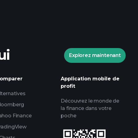
Tournois Playtrade
ndé
ui
Explorez maintenant
informations
 marché alimentées par l'IA
omparer
Application mobile de
ce
profit
lternatives
lles de milliardaires
Découvrez le monde de
loomberg
la finance dans votre
ahoo Finance
poche
radingView
Charts