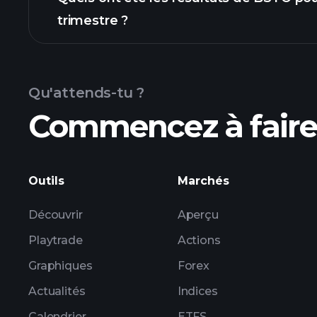
trimestre ?
résultats
Qu'attends-tu ?
Commencez à faire 
les bénéf
Outils
Marchés
Découvrir
Aperçu
Playtrade
Actions
Graphiques
Forex
Actualités
Indices
Calendrier
ETFS