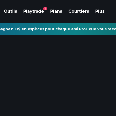
1
Outils
Playtrade
Plans
Courtiers
Plus
agnez 10$ en espèces pour chaque ami Pro+ que vous re