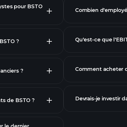
rapports f
lystes pour BSTO
Combien d'employés
dividende
hique de BSTO
Qu'est-ce que l'EB
e BSTO ?
plus grands emplo
Comment acheter d
anciers ?
e BSTO
rapports financiers
Devrais-je investir 
ats de BSTO ?
r le dernier
Calendrier des