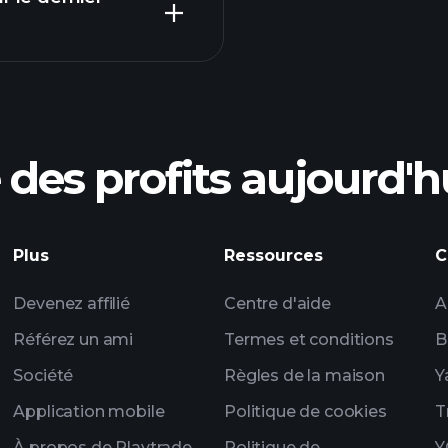
courtier recomma
des profits aujourd'h
ices de BSTO
Tournois Playtrade
quotidiennes sur le
Plus
Ressources
C
listes de surveillan
Devenez affilié
Centre d'aide
A
portefeui
Référez un ami
Termes et conditions
B
Société
Règles de la maison
Y
Application mobile
Politique de cookies
T
À propos de Playtrade
Politique de
Y