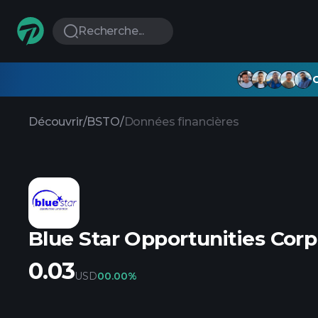
Recherche...
G
Découvrir
/
BSTO
/
Données financières
Blue Star Opportunities Corp
0.03
USD
0
0.00%