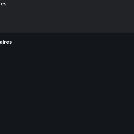
res
aires